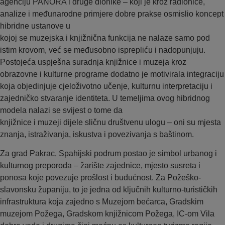
agenciju PANORA i druge dionike – koji je kroz radionice,
analize i međunarodne primjere dobre prakse osmislio koncept
hibridne ustanove u
kojoj se muzejska i knjižnična funkcija ne nalaze samo pod
istim krovom, već se međusobno isprepliću i nadopunjuju.
Postojeća uspješna suradnja knjižnice i muzeja kroz
obrazovne i kulturne programe dodatno je motivirala integraciju
koja objedinjuje cjeloživotno učenje, kulturnu interpretaciju i
zajedničko stvaranje identiteta. U temeljima ovog hibridnog
modela nalazi se svijest o tome da
knjižnice i muzeji dijele sličnu društvenu ulogu – oni su mjesta
znanja, istraživanja, iskustva i povezivanja s baštinom.
Za grad Pakrac, Spahijski podrum postao je simbol urbanog i
kulturnog preporoda – žarište zajednice, mjesto susreta i
ponosa koje povezuje prošlost i budućnost. Za Požeško-
slavonsku županiju, to je jedna od ključnih kulturno-turističkih
infrastruktura koja zajedno s Muzejom bećarca, Gradskim
muzejom Požega, Gradskom knjižnicom Požega, IC-om Vila