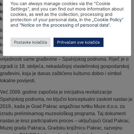
You can always manage cookies via the "Cookie
knjižnice u Hrvatskoj. Kako je došlo do ove jedinstvene
Settings", and you can find out more information about
ideje i što ona znači za grad Pakrac, županiju, ali i širu
cookies, as well as the collection, processing and
kulturno-turističku scenu Hrvatske?
protection of your personal data, in the
„Cookie Policy“
and
"Notice on the processing of personal data“
.
Ideja o stvaranju prvog hibrida muzeja i knjižnice u Hrvatskoj
utemeljena je na inovativnom i strateški promišljenom razvoju
Postavke kolačića
Prihvaćam sve kolačiće
kulturne infrastrukture Pakraca i Požeško-slavonske županije,
kao i na prepoznavanju bogate povijesne i simboličke
vrijednosti same građevine – Spahijskog podruma. Riječ je o
zgradi iz 18. stoljeća, nekadašnjoj vlastelinskoj gospodarskoj
građevini, koja je danas zaštićeno kulturno dobro i simbol
lokalne povijesti.
Već 2009. godine započela je inicijativa revitalizacije
Spahijskog podruma, no ključni konceptualni zaokret nastao je
2019., kada je Grad Pakrac angažirao tvrtku Muze d.o.o. za
izradu preliminarnog muzeološkog programa. Taj dokument
nastao je kroz participativni proces – uključujući Grad Pakrac,
Muzej grada Pakraca, Gradsku knjižnicu Pakrac, razvojnu