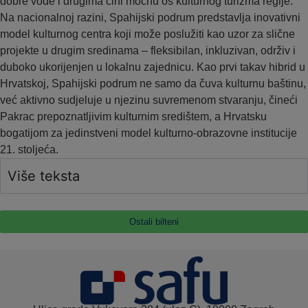
dobre vode i drugima čini moćnu os kulturnog turizma regije.
Na nacionalnoj razini, Spahijski podrum predstavlja inovativni
model kulturnog centra koji može poslužiti kao uzor za slične
projekte u drugim sredinama – fleksibilan, inkluzivan, održiv i
duboko ukorijenjen u lokalnu zajednicu. Kao prvi takav hibrid u
Hrvatskoj, Spahijski podrum ne samo da čuva kulturnu baštinu,
već aktivno sudjeluje u njezinu suvremenom stvaranju, čineći
Pakrac prepoznatljivim kulturnim središtem, a Hrvatsku
bogatijom za jedinstveni model kulturno-obrazovne institucije
21. stoljeća.
Više teksta
Ostali bilteni