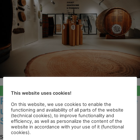
Vi imate riječ
This website uses cookies!
Prvi hibrid muzeja i knjižnice
On this website, we use cookies to enable the
u Hrvatskoj: Priča o
functioning and availability of all parts of the website
(technical cookies), to improve functionality and
Spahijskom podrumu
efficiency, as well as personalize the content of the
website in accordance with your use of it (functional
cookies).
Spahijski podrum danas nosi titulu prvog hibrida muzeja i