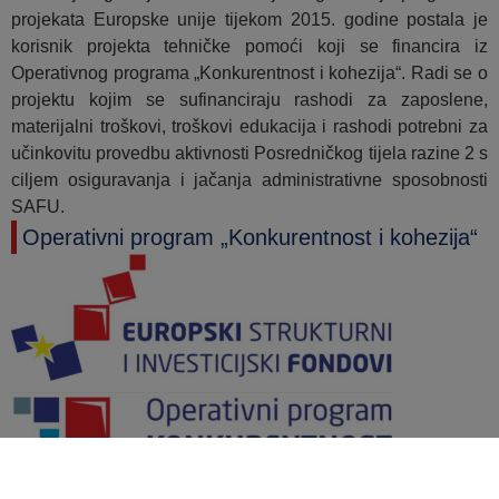
projekata Europske unije tijekom 2015. godine postala je
korisnik projekta tehničke pomoći koji se financira iz
Operativnog programa „Konkurentnost i kohezija“. Radi se o
projektu kojim se sufinanciraju rashodi za zaposlene,
materijalni troškovi, troškovi edukacija i rashodi potrebni za
učinkovitu provedbu aktivnosti Posredničkog tijela razine 2 s
ciljem osiguravanja i jačanja administrativne sposobnosti
SAFU.
Operativni program „Konkurentnost i kohezija“