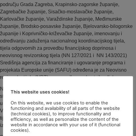
području Grada Zagreba, Krapinsko-zagorske županije,
Zagrebačke županije, Sisačko-moslavačke županije,
Karlovačke županije, Varaždinske županije, Međimurske
županije, Brodsko-posavske županije, Bjelovarsko-bilogorske
županije i Koprivničko-križevačke županije, imenovanju i
određivanju zaduženja nacionalnog koordinacijskog tijela,
tijela odgovornih za provedbu financijskog doprinosa i
neovisnog revizorskog tijela (NN 127/2021 i NN 143/2021)
Središnja agencija za financiranje i ugovaranje programa i
projekata Europske unije (SAFU) određena je za Neovisno
revizorsko tijelo (NRT) za provedbu predmetnih odluka.
Na osnovu članka 8. Uredbe Vijeća (EZ) br. 2012/2002 od 11.
This website uses cookies!
studenoga 2002. o osnivanju Fonda solidarnosti Europske
On this website, we use cookies to enable the
unije odnosno Uredbe (EU) 461/2020 Europskog parlamenta i
functioning and availability of all parts of the website
Vijeća o izmjeni Uredbe Vijeća 2012/2002 neovisno revizijsko
(technical cookies), to improve functionality and
tijelo odgovorno je za izražavanje mišljenja koje se prilaže uz
efficiency, as well as personalize the content of the
website in accordance with your use of it (functional
izvješće o izvršenju financijskog doprinosa iz Fonda.
cookies).