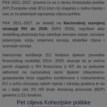
PKK 2021.-2027. provest će se u okviru Kohezijske politike
(KP) Europske unije (EU) kroz cilj ulaganja u radna mjesta i
rast, te će pridonijeti ispunjenju ciljeva politike.
PKK 2021.-2027. se temelji na
Nacionalnoj razvojnoj
strategiji RH do 2030.
(NRS 2030), najvišem aktu
strateškog planiranja koji određuje trenutno stanje, razvojne
potencijale, viziju, smjernice razvoja, strateške ciljeve i
scenarije razvoja
Intenzivnije korištenje EU fondova tijekom provedbe
financijskog razdoblja 2014.- 2020. ukazuje da je većina
javnih ulaganja u RH financirana iz KP, da su poduzete
aktivnosti na nacionalnoj razini tijekom zdravstveno-
gospodarske krize uspješno kombinirane s instrumentima
EU u svrhu očuvanja radnih mjesta i zdravlja građana te da
se i dalje oko 3% HR bruto domaćeg proizvoda (BDP)
generira iz EU fondova.
Pet ciljeva Kohezijske politike