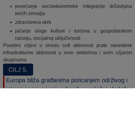
povećanje socioekonomske integracije državljana
trećih zemalja
zdravstvena skrb
jačanje uloge kulture i turizma u gospodarskom
razvoju, socijalnoj uključenosti
Posebni ciljevi u smislu
soft
aktivnosti prate navedene
infrastrukturne aktivnosti u svim sektorima i svim ciljanim
skupinama
CILJ 5.
Europa bliža građanima poticanjem održivog i
integriranog razvoja urbanih, ruralnih i obalnih
područja te lokalnih inicijativa
Unutar petog cilja politike definirana su dva posebna cilja
koja se odnose na:
poticanje integriranog društvenog i gospodarskog
razvoja, razvoja u području okoliša, kulturne baštine