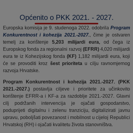
Općenito o PKK 2021. - 2027.
Europska komisija je 9. studenoga 2022. odobrila
Program
Konkurentnost i kohezija 2021.-2027.
, čime je ostvaren
temelj za korištenje
5,203 milijardi eura,
od čega iz
Europskog fonda za regionalni razvoj
(EFRR)
4,020 milijardi
eura te iz Kohezijskog fonda
(KF)
1,182 milijardi eura, koji
će se provoditi kroz
šest prioriteta
u cilju ravnomjernog
razvoja Hrvatske.
Program Konkurentnost i kohezija 2021.-2027. (PKK
2021.-2027.)
postavlja ciljeve i prioritete za učinkovito
korištenje EFRR-a i KF-a za razdoblje 2021.-2027. Glavni
cilj podržanih intervencija je ojačati gospodarstvo,
poduprijeti digitalnu i zelenu tranziciju, digitalizirati javnu
upravu, poboljšati povezanost i mobilnost u cijeloj Republici
Hrvatskoj (RH) i ojačati kvalitetu života stanovništva.