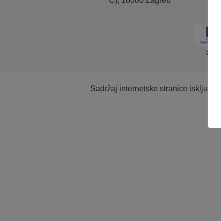
C), 10000 Zagreb
Izrad
Sadržaj internetske stranice isključi