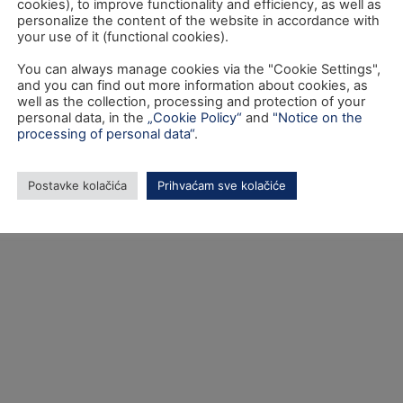
cookies), to improve functionality and efficiency, as well as
personalize the content of the website in accordance with
your use of it (functional cookies).
You can always manage cookies via the "Cookie Settings",
and you can find out more information about cookies, as
a internetske stranice sufinancirana je sredstvima tehničke pomoći Operativnog pr
well as the collection, processing and protection of your
„Konkurentnost i kohezija“ iz Europskog fonda za regionalni razvoj.
personal data, in the
„Cookie Policy“
and
"Notice on the
processing of personal data“
.
© SAFU 2023. - Sva prava pridržana.
va je odgovornost Središnje agencije za financiranje i ugovaranj
Postavke kolačića
Prihvaćam sve kolačiće