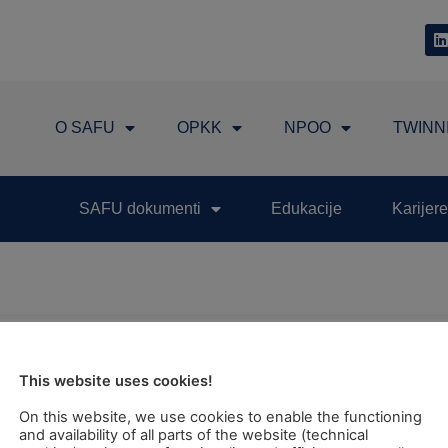
O SAFU
OPKK
NPOO
TWINN
SAFU dokumenti
Edukacije
Karijere
TEL: +385 1 6042 400
FAX: +385 1 6042 599
This website uses cookies!
INFO@SAFU.HR
On this website, we use cookies to enable the functioning
and availability of all parts of the website (technical