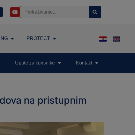
ING
PROTECT
Upute za korisnike
Kontakt
adova na pristupnim