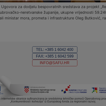
 Ugovora za dodjelu bespovratnih sredstava za projekt „Re
 Dubrovačko-neretvanske županije, ukupne vrijednosti 59.2
i ministar mora, prometa i infrastrukture Oleg Butković, ra
TEL: +385 1 6042 400
FAX: +385 1 6042 599
INFO@SAFU.HR
a internetske stranice sufinancirana je sredstvima tehničke pomoći Operativnog pr
„Konkurentnost i kohezija“ iz Europskog fonda za regionalni razvoj.