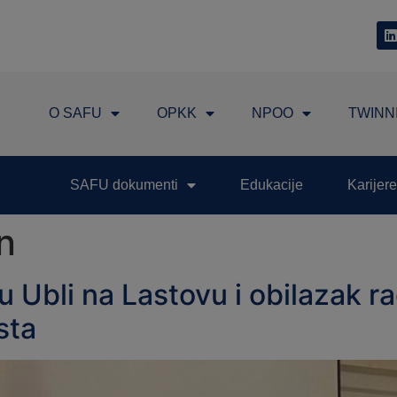
O SAFU
OPKK
NPOO
TWINN
SAFU dokumenti
Edukacije
Karijere
n
u Ubli na Lastovu i obilazak r
sta