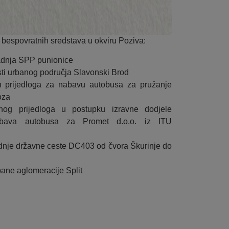
 bespovratnih sredstava u okviru Poziva:
adnja SPP punionice
sti urbanog područja Slavonski Brod
h prijedloga za nabavu autobusa za pružanje
oza
nog prijedloga u postupku izravne dodjele
Nabava autobusa za Promet d.o.o. iz ITU
radnje državne ceste DC403 od čvora Škurinje do
rbane aglomeracije Split