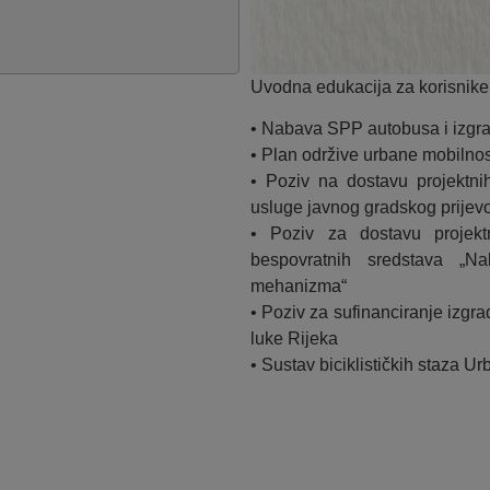
Uvodna edukacija za korisnike
• Nabava SPP autobusa i izgr
• Plan održive urbane mobilno
• Poziv na dostavu projektni
usluge javnog gradskog prijev
• Poziv za dostavu projekt
bespovratnih sredstava „
mehanizma“
• Poziv za sufinanciranje izg
luke Rijeka
• Sustav biciklističkih staza U