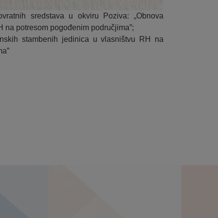
ovratnih sredstava u okviru Poziva: „Obnova
 RH na potresom pogođenim područjima”;
enskih stambenih jedinica u vlasništvu RH na
ma”