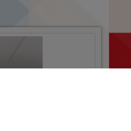
Održana edukacija
u okviru Poziva za
osnovne škole iz
NPOO-a
VIŠE