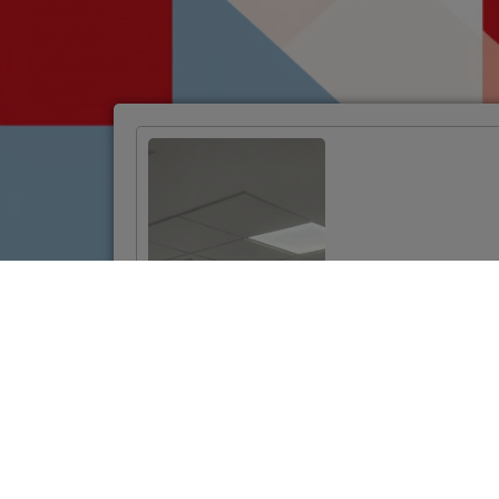
Održane edukacije
za korisnike
bespovratnih
sredstava
VIŠE