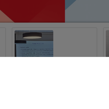
Održana edukacija
za korisnike
bespovratnih
sredstava
VIŠE