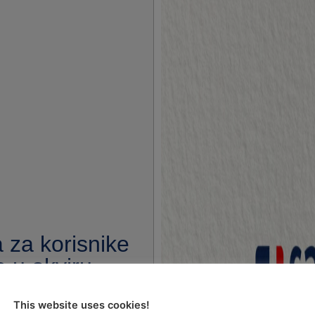
a za korisnike
 u okviru
acijske i
This website uses cookies!
gije za