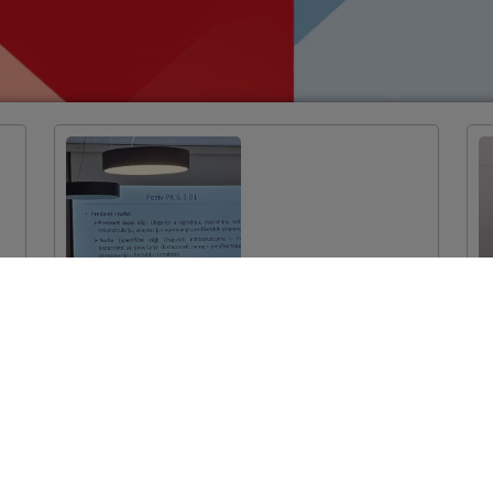
Održana edukacija
za korisnike
bespovratnih
sredstava
VIŠE