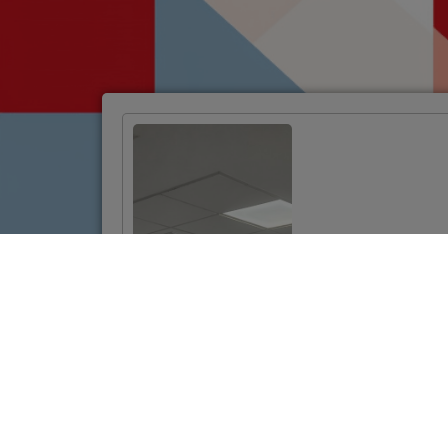
Održane edukacije
za korisnike
bespovratnih
sredstava
VIŠE