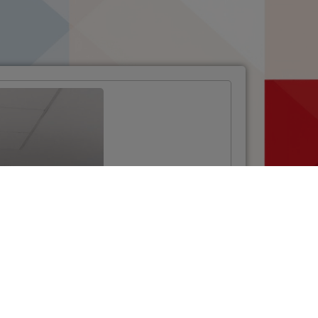
Održana edukacija
u okviru Poziva za
osnovne škole iz
NPOO-a
VIŠE