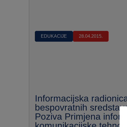
EDUKACIJE
28.04.2015.
Informacijska radionic
bespovratnih sredstava
Poziva Primjena inform
komunikacijske tehnolo