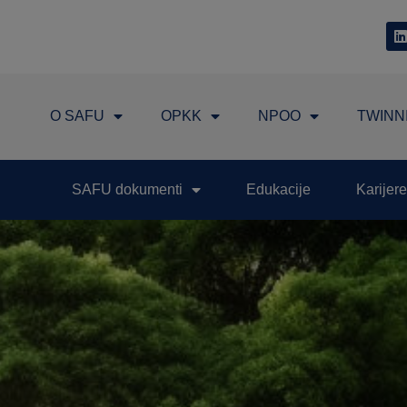
O SAFU
OPKK
NPOO
TWINN
SAFU dokumenti
Edukacije
Karijere