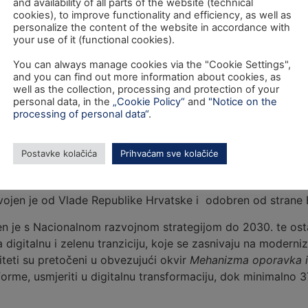
and availability of all parts of the website (technical
cookies), to improve functionality and efficiency, as well as
personalize the content of the website in accordance with
your use of it (functional cookies).
You can always manage cookies via the "Cookie Settings",
and you can find out more information about cookies, as
well as the collection, processing and protection of your
personal data, in the
„Cookie Policy“
and
"Notice on the
processing of personal data“
.
Postavke kolačića
Prihvaćam sve kolačiće
svojen je od Vlade Republike Hrvatske i odobren od strane 
đen je s Nacionalnom razvojnom strategijom do 2030. te os
 digitalnu i zelenu tranziciju, koje se zasnivaju na moderni
riteti su pretočeni u obvezujući okvir
Mehanizma oporavka i
forme, usmjeriti u digitalnu transformaciju, dok minimalno 