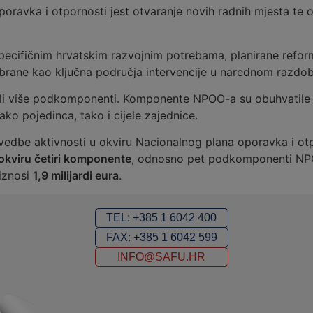
poravka i otpornosti jest otvaranje novih radnih mjesta te
cifičnim hrvatskim razvojnim potrebama, planirane reforme,
dabrane kao ključna područja intervencije u narednom razdob
li više podkomponenti. Komponente NPOO-a su obuhvatile p
ako pojedinca, tako i cijele zajednice.
vedbe aktivnosti u okviru Nacionalnog plana oporavka i ot
 okviru četiri komponente
, odnosno pet podkomponenti NPOO
iznosi
1,9 milijardi eura
.
TEL: +385 1 6042 400
FAX: +385 1 6042 599
INFO@SAFU.HR