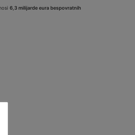
znosi
6,3 milijarde eura bespovratnih