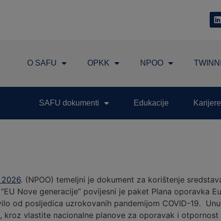
O SAFU
OPKK
NPOO
TWINN
SAFU dokumenti
Edukacije
Karijere
– 2026
. (NPOO) temeljni je dokument za korištenje sredstav
 ”EU Nove generacije” povijesni je paket Plana oporavka Eur
avilo od posljedica uzrokovanih pandemijom COVID-19. Unu
 kroz vlastite nacionalne planove za oporavak i otpornost 