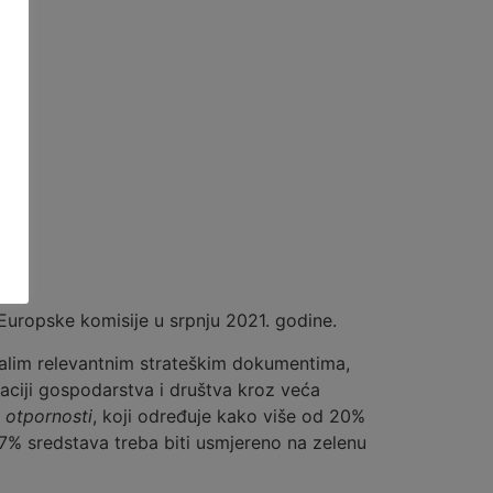
Europske komisije u srpnju 2021. godine.
talim relevantnim strateškim dokumentima,
zaciji gospodarstva i društva kroz veća
 otpornosti
, koji određuje kako više od 20%
37% sredstava treba biti usmjereno na zelenu