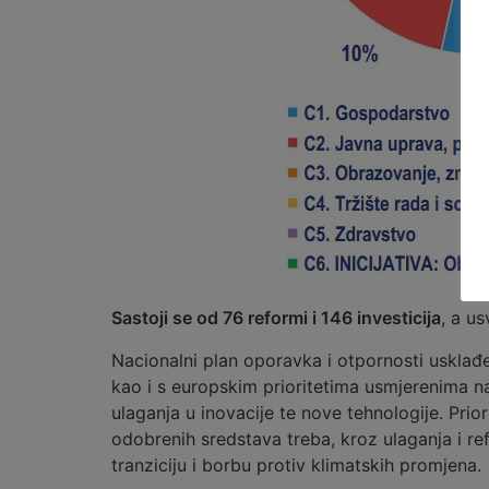
Sastoji se od 76 reformi i 146 investicija
, a u
Nacionalni plan oporavka i otpornosti uskla
kao i s europskim prioritetima usmjerenima na
ulaganja u inovacije te nove tehnologije. Prio
odobrenih sredstava treba, kroz ulaganja i re
tranziciju i borbu protiv klimatskih promjena.