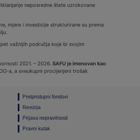
 otklanjanje neposredne štete uzrokovane
 mjere i investicije strukturirane su prema
lju.
et važnijih područja koje bi svojim
pornosti 2021. – 2026.
SAFU je imenovan kao
-a, a sveukupni procijenjeni trošak
Pretpristupni fondovi
Revizija
Prijava nepravilnosti
Pravni kutak