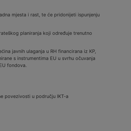
dna mjesta i rast, te će pridonijeti ispunjenju
ateškog planiranja koji određuje trenutno
ćina javnih ulaganja u RH financirana iz KP,
nirane s instrumentima EU u svrhu očuvanja
 EU fondova.
e povezivosti u području IKT-a