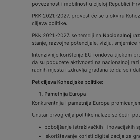
povezanost i mobilnost u cijeloj Republici Hrv
PKK 2021.-2027. provest će se u okviru Kohezij
ciljeva politike.
PKK 2021.-2027. se temelji na
Nacionalnoj raz
stanje, razvojne potencijale, viziju, smjernice 
Intenzivnije korištenje EU fondova tijekom pr
da su poduzete aktivnosti na nacionalnoj ra
radnih mjesta i zdravlja građana te da se i 
Pet ciljeva Kohezijske politike:
Pametnija
Europa
Konkurentnija i pametnija Europa promicanje
Unutar prvog cilja politike nalaze se četiri p
poboljšanje istraživačkih i inovacijskih
iskorištavanje koristi digitalizacije za 