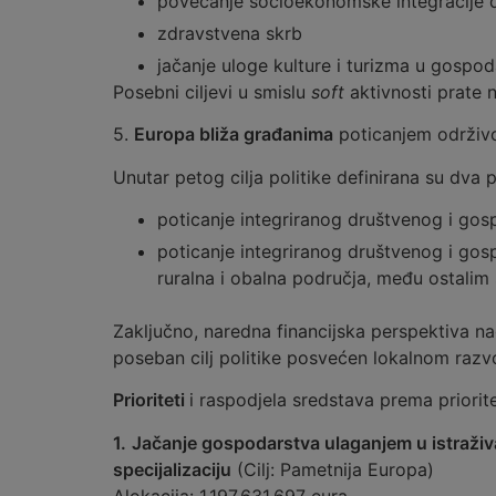
povećanje socioekonomske integracije d
zdravstvena skrb
jačanje uloge kulture i turizma u gospod
Posebni ciljevi u smislu
soft
aktivnosti prate 
5.
Europa bliža građanima
poticanjem održivog 
Unutar petog cilja politike definirana su dva 
poticanje integriranog društvenog i gos
poticanje integriranog društvenog i gospo
ruralna i obalna područja, među ostali
Zaključno, naredna financijska perspektiva na
poseban cilj politike posvećen lokalnom razvoju
Prioriteti
i raspodjela sredstava prema priorit
1.
Jačanje gospodarstva ulaganjem u istraživa
specijalizaciju
(Cilj: Pametnija Europa)
Alokacija: 1.197.631.697 eura