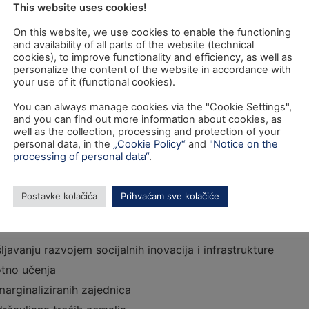
This website uses cookies!
nost
On this website, we use cookies to enable the functioning
and availability of all parts of the website (technical
tiri posebna cilja koja se odnose na:
cookies), to improve functionality and efficiency, as well as
personalize the content of the website in accordance with
ermodalne mreže TEN-T koja je otporna na klimatske promje
your use of it (functional cookies).
acionalne, regionalne i lokalne mobilnosti koja je otporna n
You can always manage cookies via the "Cookie Settings",
bilnosti
and you can find out more information about cookies, as
well as the collection, processing and protection of your
mobilnosti (Digitalizacija prometa, Infrastruktura čistog 
personal data, in the
„Cookie Policy“
and
"Notice on the
igitalizacija gradskog prometa, Infrastruktura za alternativ
processing of personal data“
.
entom
m komponentom provedbom europskog stupa socijalnih prav
Postavke kolačića
Prihvaćam sve kolačiće
ljavanju razvojem socijalnih inovacija i infrastrukture
otno učenja
arginaliziranih zajednica