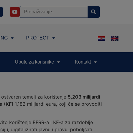
ING
PROTECT
Upute za korisnike
Kontakt
e ostvaren temelj za korištenje
5,203 milijardi
da
(KF)
1,182 milijardi eura, koji će se provoditi
ovito korištenje EFRR-a i KF-a za razdoblje
iju, digitalizirati javnu upravu, poboljšati