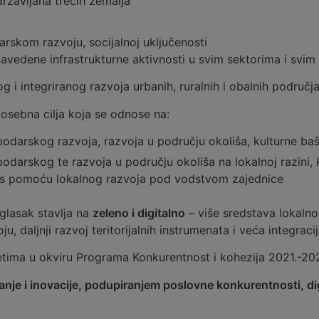
ržavljana trećih zemalja
arskom razvoju, socijalnoj uključenosti
navedene infrastrukturne aktivnosti u svim sektorima i svim
i integriranog razvoja urbanih, ruralnih i obalnih područja t
posebna cilja koja se odnose na:
podarskog razvoja, razvoja u području okoliša, kulturne baš
darskog te razvoja u području okoliša na lokalnoj razini, ku
m s pomoću lokalnog razvoja pod vodstvom zajednice
glasak stavlja na
zeleno i digitalno
– više sredstava lokalno
, daljnji razvoj teritorijalnih instrumenata i veća integracij
etima u okviru Programa Konkurentnost i kohezija 2021.-202
nje i inovacije, podupiranjem poslovne konkurentnosti, dig