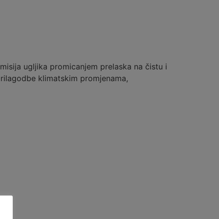
isija ugljika promicanjem prelaska na čistu i
 prilagodbe klimatskim promjenama,