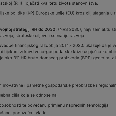
atskoj (RH) i ojačati kvalitetu života stanovništva.
ske politike (KP) Europske unije (EU) kroz cilj ulaganja u ra
vojnoj strategiji RH do 2030.
(NRS 2030), najvišem aktu str
razvoja, strateške ciljeve i scenarije razvoja
ovedbe financijskog razdoblja 2014.- 2020. ukazuje da je ve
zini tijekom zdravstveno-gospodarske krize uspješno kombi
dalje oko 3% HR bruto domaćeg proizvoda (BDP) generira iz
m inovativne i pametne gospodarske preobrazbe i regionaln
osebna cilja koja se odnose na:
 sposobnosti te povećanu primjenu naprednih tehnologija
građane, poduzeća i vlade