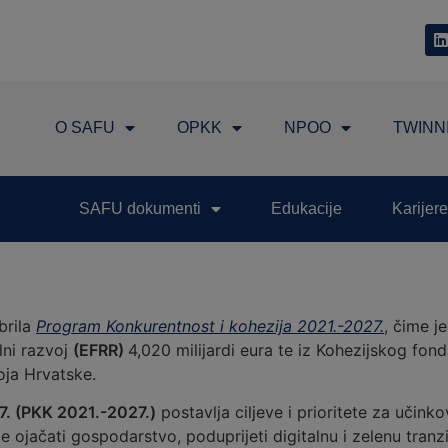
O SAFU
OPKK
NPOO
TWINN
SAFU dokumenti
Edukacije
Karijere
brila
Program Konkurentnost i kohezija 2021.-2027.
, čime j
lni razvoj
(EFRR)
4,020 milijardi eura te iz Kohezijskog fon
oja Hrvatske.
7. (PKK 2021.-2027.)
postavlja ciljeve i prioritete za učink
e ojačati gospodarstvo, poduprijeti digitalnu i zelenu tranzic