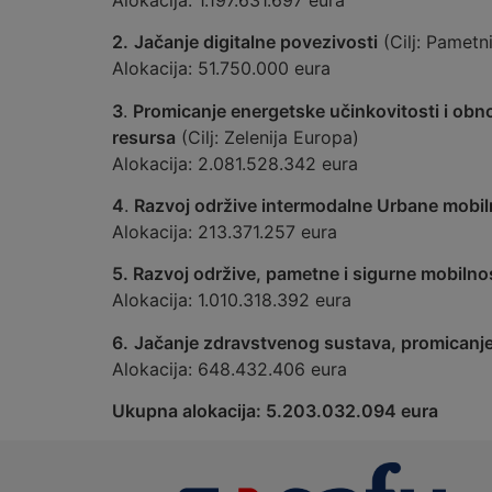
2.
Jačanje digitalne povezivosti
(Cilj: Pametn
Alokacija: 51.750.000 eura
3
.
Promicanje energetske učinkovitosti i obnov
resursa
(Cilj: Zelenija Europa)
Alokacija: 2.081.528.342 eura
4
.
Razvoj održive intermodalne Urbane mobiln
Alokacija: 213.371.257 eura
5. Razvoj održive, pametne i sigurne mobilno
Alokacija: 1.010.318.392 eura
6.
Jačanje zdravstvenog sustava, promicanje 
Alokacija: 648.432.406 eura
Ukupna alokacija: 5.203.032.094 eura