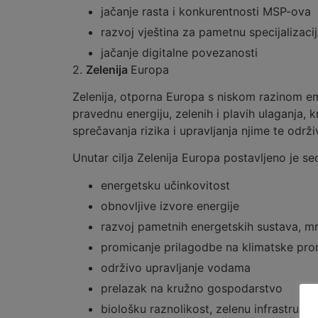
jačanje rasta i konkurentnosti MSP-ova
razvoj vještina za pametnu specijalizacij
jačanje digitalne povezanosti
2.
Zelenija
Europa
Zelenija, otporna Europa s niskom razinom em
pravednu energiju, zelenih i plavih ulaganja
sprečavanja rizika i upravljanja njime te održ
Unutar cilja Zelenija Europa postavljeno je s
energetsku učinkovitost
obnovljive izvore energije
razvoj pametnih energetskih sustava, mre
promicanje prilagodbe na klimatske prom
održivo upravljanje vodama
prelazak na kružno gospodarstvo
biološku raznolikost, zelenu infrastruk