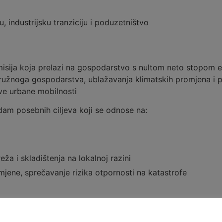
u, industrijsku tranziciju i poduzetništvo
isija koja prelazi na gospodarstvo s nultom neto stopom em
, kružnoga gospodarstva, ublažavanja klimatskih promjena i
ive urbane mobilnosti
edam posebnih ciljeva koji se odnose na:
ža i skladištenja na lokalnoj razini
jene, sprečavanje rizika otpornosti na katastrofe
turu u urbanom okruženju i smanjenje onečišćenja