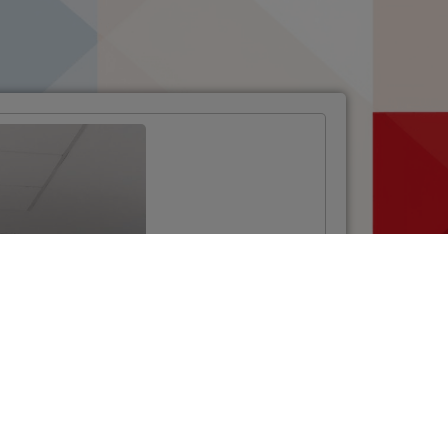
Održana edukacija
u okviru Poziva za
osnovne škole iz
NPOO-a
VIŠE