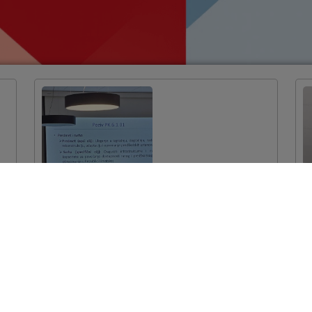
Održana edukacija
za korisnike
bespovratnih
sredstava
VIŠE