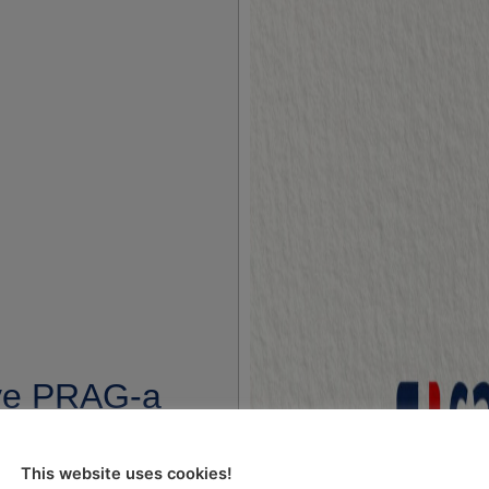
ove PRAG-a
postupke
u zemalja
This website uses cookies!