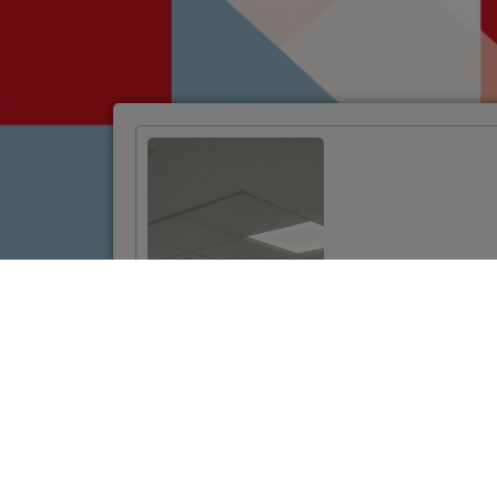
Održane edukacije
za korisnike
bespovratnih
sredstava
VIŠE