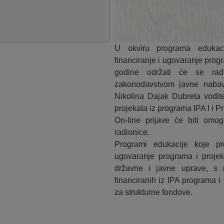
U okviru programa edukaci
financiranje i ugovaranje progr
godine održati će se ra
zakonodavstvom javne nabav
Nikolina Dajak Dubreta vodit
projekata iz programa IPA I i P
On-line prijave će biti omo
radionice.
Programi edukacije koje pr
ugovaranje programa i projek
državne i javne uprave, s n
financiranih iz IPA programa i
za strukturne fondove.