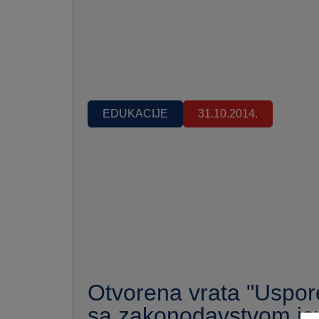
EDUKACIJE
31.10.2014.
Otvorena vrata "Uspo
sa zakonodavstvom ja