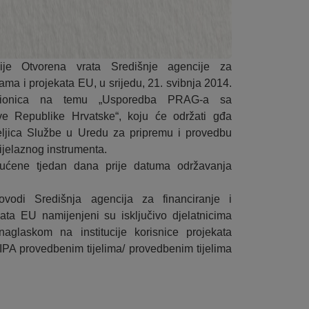
je Otvorena vrata Središnje agencije za
ama i projekata EU, u srijedu, 21. svibnja 2014.
dionica na temu „Usporedba PRAG-a sa
e Republike Hrvatske“, koju će održati gđa
eljica Službe u Uredu za pripremu i provedbu
rijelaznog instrumenta.
gućene tjedan dana prije datuma održavanja
ovodi Središnja agencija za financiranje i
ata EU namijenjeni su isključivo djelatnicima
aglaskom na institucije korisnice projekata
 IPA provedbenim tijelima/ provedbenim tijelima