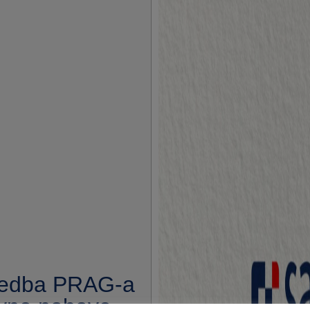
redba PRAG-a
vne nabave