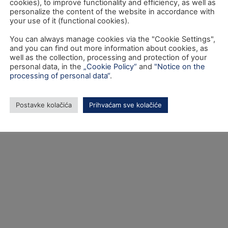
cookies), to improve functionality and efficiency, as well as
personalize the content of the website in accordance with
your use of it (functional cookies).
You can always manage cookies via the "Cookie Settings",
and you can find out more information about cookies, as
well as the collection, processing and protection of your
personal data, in the
„Cookie Policy“
and
"Notice on the
a internetske stranice sufinancirana je sredstvima tehničke pomoći Operativnog pr
processing of personal data“
.
„Konkurentnost i kohezija“ iz Europskog fonda za regionalni razvoj.
© SAFU 2023. - Sva prava pridržana.
Postavke kolačića
Prihvaćam sve kolačiće
va je odgovornost Središnje agencije za financiranje i ugovaranj