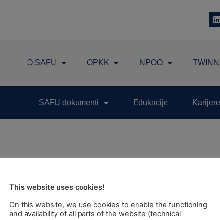
O SAFU
OPKK
NPOO
TWINN
SAFU dokumenti
Edukacije
Karijere
This website uses cookies!
TEL: +385 1 6042 400
FAX: +385 1 6042 599
On this website, we use cookies to enable the functioning
and availability of all parts of the website (technical
INFO@SAFU.HR