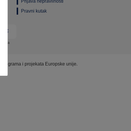
Prijava nepravilnosti
Pravni kutak
ograma
e programa i projekata Europske unije.