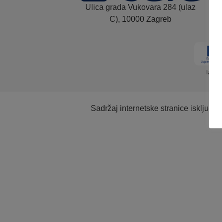
Ulica grada Vukovara 284 (ulaz
C), 10000 Zagreb
Izrad
Sadržaj internetske stranice isključi