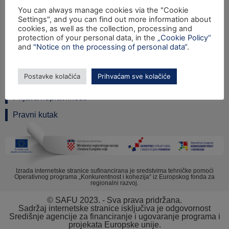
Ulica grada Vukovara 284 (ulaz C), 10000 Zagreb
You can always manage cookies via the "Cookie
Settings", and you can find out more information about
TEL: +385 1 6042 400
cookies, as well as the collection, processing and
FAX: +385 1 6042 599
protection of your personal data, in the
„Cookie Policy“
and
"Notice on the processing of personal data“
.
INFO@SAFU.HR
Pretpristupni fondovi
Postavke kolačića
Prihvaćam sve kolačiće
Revizija
Prijava nepravilnosti
Pravni kutak
Izrada internetske stranice sufinancirana je sredstvima tehničke pomoći
Operativnog programa „Konkurentnost i kohezija“ iz Europskog fonda za
regionalni razvoj.
© SAFU 2023. - Sva prava pridržana.
Sadržaj internetske stranice isključiva je odgovornost
Središnje agencije za financiranje i ugovaranje programa i
projekata Europske unije.