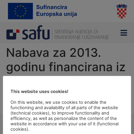
content
Nabava za 2013.
godinu financirana iz
EU programa
This website uses cookies!
Plan nabave 2013.
On this website, we use cookies to enable the
functioning and availability of all parts of the website
Plan nabave za 2014. godinu za nabave financirane iz EU programa
(technical cookies), to improve functionality and
efficiency, as well as personalize the content of the
website in accordance with your use of it (functional
cookies).