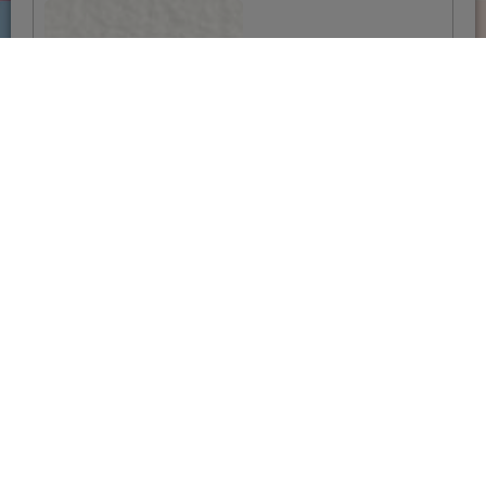
Dalmatinska hrana na
istočnoeuropskom
stolu
VIŠE