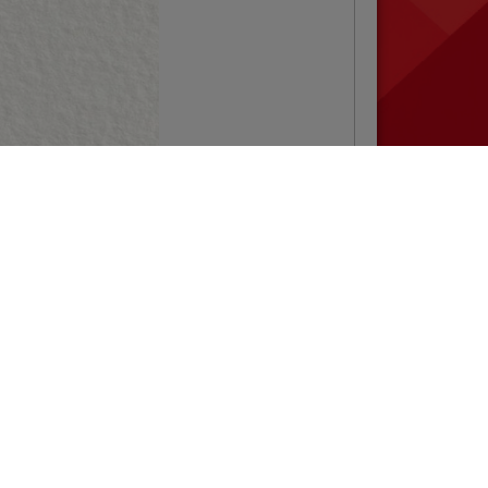
Mobilni stručni tim
– podrška
integraciji djece s
posebnim
obrazovnim
potrebama
VIŠE