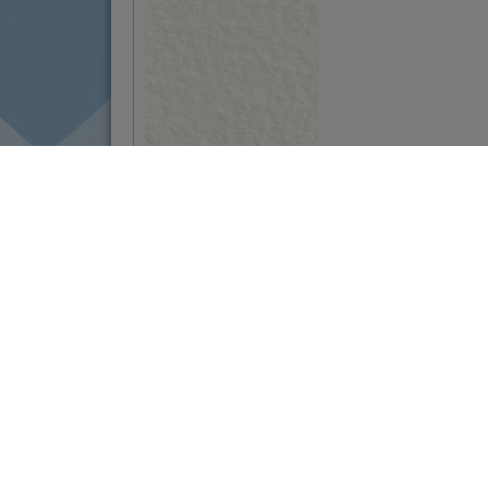
Dalmatinska hrana
na
istočnoeuropskom
stolu
VIŠE