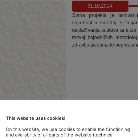
31.10.2014.
Svrha projekta je osnivan
sigurnost u suradnji s talij
usklađivanja sustava analize r
razvoj zajedničkih metodolog
zdravlju životinja te nepresta
This website uses cookies!
On this website, we use cookies to enable the functioning
and availability of all parts of the website (technical