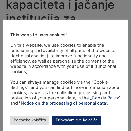
kapaciteta i jačanje
institucija za
implementaciju
This website uses cookies!
regulativa u sustavu
On this website, we use cookies to enable the
functioning and availability of all parts of the website
(technical cookies), to improve functionality and
socijalne sigurnosti"
efficiency, as well as personalize the content of the
website in accordance with your use of it (functional
cookies).
Svečano predstavljanje projekta: "Razvoj IT
You can always manage cookies via the "Cookie
infrastrukture kao dio jačanja administrativnih
Settings", and you can find out more information about
kapaciteta i jačanje institucija za implementaciju
cookies, as well as the collection, processing and
regulativa u sustavu socijalne sigurnosti" financiranog u
protection of your personal data, in the
„Cookie Policy“
and
"Notice on the processing of personal data“
.
sklopu Prijelaznog instrumenta za Republiku Hrvatsku
će se održati u četvrtak,14. travnja 2016. godine s
početkom u 11:00 sati u Zagrebu, Poslovni centar
Postavke kolačića
Prihvaćam sve kolačiće
HUB385, Petračićeva 4, Trešnjevka, Zagreb.