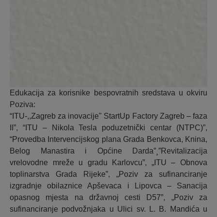
Edukacija za korisnike bespovratnih sredstava u okviru
Poziva:
“ITU-,,Zagreb za inovacije" StartUp Factory Zagreb – faza
II”, “ITU – Nikola Tesla poduzetnički centar (NTPC)”,
“Provedba Intervencijskog plana Grada Benkovca, Knina,
Belog Manastira i Općine Darda”¸”Revitalizacija
vrelovodne mreže u gradu Karlovcu”, „ITU – Obnova
toplinarstva Grada Rijeke”, „Poziv za sufinanciranje
izgradnje obilaznice Apševaca i Lipovca – Sanacija
opasnog mjesta na državnoj cesti D57”, „Poziv za
sufinanciranje podvožnjaka u Ulici sv. L. B. Mandića u