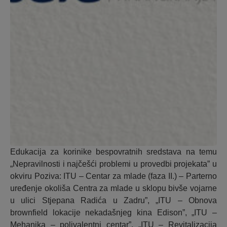
Edukacija za korinike bespovratnih sredstava na temu
„Nepravilnosti i najčešći problemi u provedbi projekata” u
okviru Poziva: ITU – Centar za mlade (faza II.) – Parterno
uređenje okoliša Centra za mlade u sklopu bivše vojarne
u ulici Stjepana Radića u Zadru”, „ITU – Obnova
brownfield lokacije nekadašnjeg kina Edison”, „ITU –
Mehanika – polivalentni centar”, „ITU – Revitalizacija