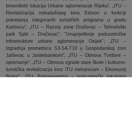
brownfield lokacija Urbane aglomeracije Rijeka”, „ITU –
Revitalizacija nekadašnjeg kina Edison u funkciji
pokretanja integriranih turističkih programa u gradu
Karlovcu”, „ITU – Razvoj zone Dračevac – Tehnološki
park Split – Dračevac”, "Unaprjeđenje poduzetničke
infrastrukture urbane aglomeracije Osijek"; „ITU –
Izgradnja prometnica S3-S4-T10 u Gospodarskoj zoni
Jalševac u Jastrebarskom”, „ITU – Obnova Tvrđave –
opremanje“, „ITU – Obnova zgrade stare škole i kulturno-
turistička revitalizacija kroz ITU mehanizam – Ekomuzej
Bistra”, „ITU- Poljoprivredno – poduzetnički inkubator
Brodski Stupnik”, „ITU – VG Poduzetnički inkubator”,
“ITU- Razvoj poduzetničkih potpornih institucija Urbane
aglomeracije Split“