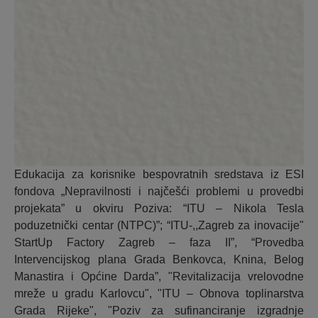
Edukacija za korisnike bespovratnih sredstava iz ESI
fondova „Nepravilnosti i najčešći problemi u provedbi
projekata” u okviru Poziva: “ITU – Nikola Tesla
poduzetnički centar (NTPC)”; “ITU-,,Zagreb za inovacije"
StartUp Factory Zagreb – faza II”, “Provedba
Intervencijskog plana Grada Benkovca, Knina, Belog
Manastira i Općine Darda”, "Revitalizacija vrelovodne
mreže u gradu Karlovcu", "ITU – Obnova toplinarstva
Grada Rijeke", "Poziv za sufinanciranje izgradnje