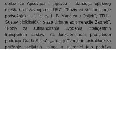
obilaznice Apševaca i Lipovca – Sanacija opasnog
mjesta na državnoj cesti D57", "Poziv za sufinanciranje
podvožnjaka u Ulici sv. L. B. Mandića u Osijek", "ITU –
Sustav biciklističkih staza Urbane aglomeracije Zagreb",
"Poziv za sufinanciranje uvođenja inteligentnih
transportnih sustava na funkcionalnom prometnom
području Grada Splita"; „Unaprjeđivanje infrastrukture za
pružanje socijalnih usluga u zajednici kao podrška
procesu deinstitucionalizacije – druga faza”