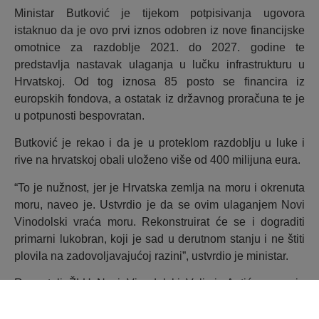
Ministar Butković je tijekom potpisivanja ugovora
istaknuo da je ovo prvi iznos odobren iz nove financijske
omotnice za razdoblje 2021. do 2027. godine te
predstavlja nastavak ulaganja u lučku infrastrukturu u
Hrvatskoj. Od tog iznosa 85 posto se financira iz
europskih fondova, a ostatak iz državnog proračuna te je
u potpunosti bespovratan.
Butković je rekao i da je u proteklom razdoblju u luke i
rive na hrvatskoj obali uloženo više od 400 milijuna eura.
“To je nužnost, jer je Hrvatska zemlja na moru i okrenuta
moru, naveo je. Ustvrdio je da se ovim ulaganjem Novi
Vinodolski vraća moru. Rekonstruirat će se i dograditi
primarni lukobran, koji je sad u derutnom stanju i ne štiti
plovila na zadovoljavajućoj razini”, ustvrdio je ministar.
Ravnatelj ŽLU Novi Vinodolski Velimir Antić naveo je
kako je gradnja ovog lukobrana počela još 1863. te je pet
godina poslije ta luka povezana linijskim parobrodom.