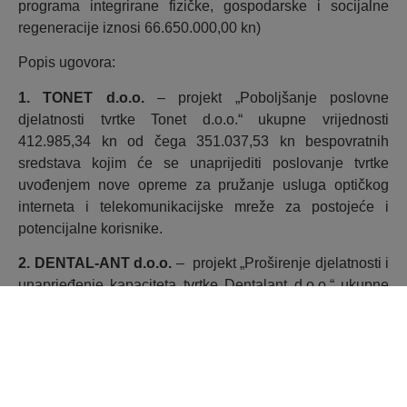
programa integrirane fizičke, gospodarske i socijalne
regeneracije iznosi 66.650.000,00 kn)
Popis ugovora:
1. TONET d.o.o.
– projekt „Poboljšanje poslovne
djelatnosti tvrtke Tonet d.o.o.“ ukupne vrijednosti
412.985,34 kn od čega 351.037,53 kn bespovratnih
sredstava kojim će se unaprijediti poslovanje tvrtke
uvođenjem nove opreme za pružanje usluga optičkog
interneta i telekomunikacijske mreže za postojeće i
potencijalne korisnike.
2. DENTAL-ANT d.o.o.
– projekt „Proširenje djelatnosti i
unaprjeđenje kapaciteta tvrtke Dentalant d.o.o.“ ukupne
vrijednosti 541.329,73 kn od čega 460.130,25 kn
bespovratnih sredstava kojim će se kroz opremanje
proizvodne jedinice i stavljanje u funkciju mobilnog
modula za proizvodnju omogućiti proširenje djelatnosti i
jačanje tržišne pozicije.