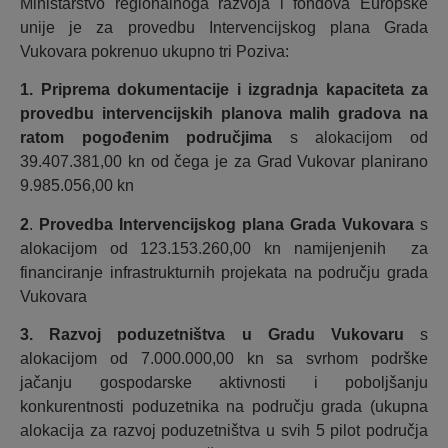
Ministarstvo regionalnoga razvoja i fondova Europske
unije je za provedbu Intervencijskog plana Grada
Vukovara pokrenuo ukupno tri Poziva:
1. Priprema dokumentacije i izgradnja kapaciteta za
provedbu intervencijskih planova malih gradova na
ratom pogođenim područjima
s alokacijom od
39.407.381,00 kn od čega je za Grad Vukovar planirano
9.985.056,00 kn
2
.
Provedba Intervencijskog plana Grada Vukovara
s
alokacijom od 123.153.260,00 kn namijenjenih za
financiranje infrastrukturnih projekata na području grada
Vukovara
3.
Razvoj poduzetništva u Gradu Vukovaru
s
alokacijom od 7.000.000,00 kn sa svrhom podrške
jačanju gospodarske aktivnosti i poboljšanju
konkurentnosti poduzetnika na području grada (ukupna
alokacija za razvoj poduzetništva u svih 5 pilot područja