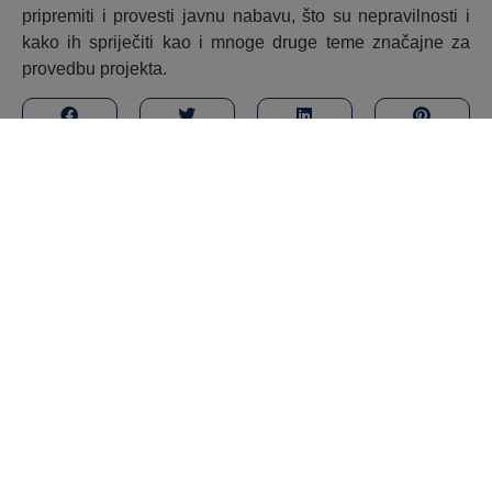
pripremiti i provesti javnu nabavu, što su nepravilnosti i
kako ih spriječiti kao i mnoge druge teme značajne za
provedbu projekta.