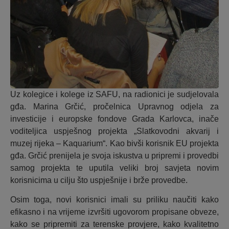
Uz kolegice i kolege iz SAFU, na radionici je sudjelovala
gđa. Marina Grčić, pročelnica Upravnog odjela za
investicije i europske fondove Grada Karlovca, inače
voditeljica uspješnog projekta „Slatkovodni akvarij i
muzej rijeka – Kaquarium“. Kao bivši korisnik EU projekta
gđa. Grčić prenijela je svoja iskustva u pripremi i provedbi
samog projekta te uputila veliki broj savjeta novim
korisnicima u cilju što uspješnije i brže provedbe.
Osim toga, novi korisnici imali su priliku naučiti kako
efikasno i na vrijeme izvršiti ugovorom propisane obveze,
kako se pripremiti za terenske provjere, kako kvalitetno