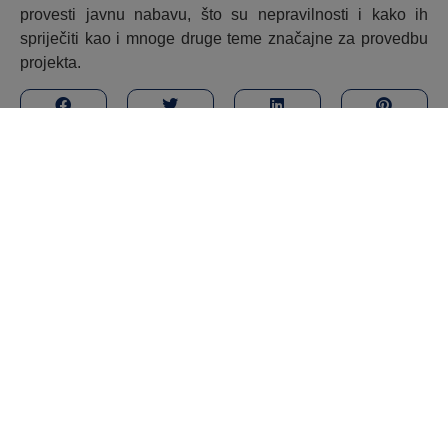
provesti javnu nabavu, što su nepravilnosti i kako ih
spriječiti kao i mnoge druge teme značajne za provedbu
projekta.