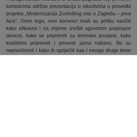
korisnicima održao prezentaciju o iskustvima u provedbi
projekta
„Modernizacija Zoološkog vrta u Zagrebu – prva
faza“
. Osim toga, novi korisnici imali su priliku naučiti
kako efikasno i na vrijeme izvršiti ugovorom propisane
obveze, kako se pripremiti za terenske provjere, kako
kvalitetno pripremiti i provesti javnu nabavu, što su
nepravilnosti i kako ih spriječiti kao i mnoge druge teme
značajne za provedbu projekta.