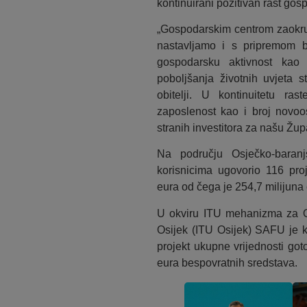
kontinuirani pozitivan rast gos
„Gospodarskim centrom zaokruž
nastavljamo i s pripremom br
gospodarsku aktivnost kao 
poboljšanja životnih uvjeta 
obitelji. U kontinuitetu 
zaposlenost kao i broj novoos
stranih investitora za našu Žu
Na području Osječko-bara
korisnicima ugovorio 116 pro
eura od čega je 254,7 milijuna
U okviru ITU mehanizma za 
Osijek (ITU Osijek) SAFU je k
projekt ukupne vrijednosti got
eura bespovratnih sredstava.