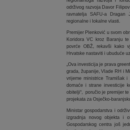
regionalnoga razvoja i fond
održivog razvoja Davor Filipovi
ravnatelja SAFU-a Dragan Je
regionalne i lokalne vlasti.
Premijer Plenković u svom obr
Koridora VC kroz Baranju te 
povrće OBŽ, rekavši kako vje
Hrvatske nastaviti i ubuduće 
„Ova investicija je prava green
grada, županije, Vlade RH i M
vrijeme ministrice Tramišak i
domaće i strane investicije 
obitelji“, poručio je premijer 
projekata za Osječko-baranjsk
Ministar gospodarstva i održi
izgradnja novog objekta i o
Gospodarskog centra još jedn