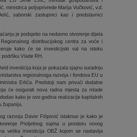
ova EU Šime Erlić, ministar gospodarstva i
ć, ministrica poljoprivrede Marija Vučković, v.d.
lić, saborski zastupnici kao i predstavnici
aćanju je podsjetio na nedavno otvorenje dijela
Regionalnog distribucijskog centra za voće i
ruje kako će se investicijski val na istoku
uz podršku Vlade RH.
field investicija koja je pokazala sjajnu suradnju
inistarstva regionalnoga razvoja i fondova EU u
 ministra Erlića. Predstoji nam privući dodatne
koja će osigurati nova radna mjesta za mlade
te dodao kako je ovo godina realizacije kapitalnih
u županiju.
vog razvoja Davor Filipović istaknuo je kako je
tvorenje Proljetnog sajma u prostoru novog
a velika investicija OBŽ kojom se nastavlja