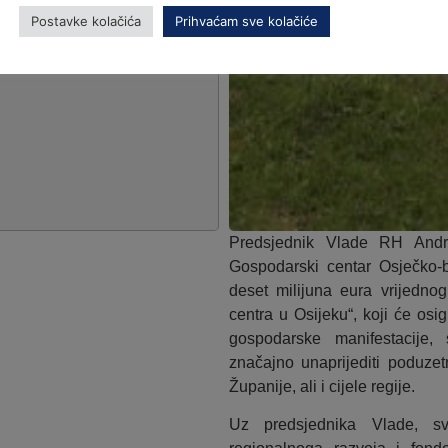
Postavke kolačića
Prihvaćam sve kolačiće
Predsjednik Vlade RH Andre
Gospodarski centar Osječko-b
deset milijuna eura vrijedno
centra u Osijeku“, koji će osig
gospodarske manifestacije
značajno unaprijediti poduzet
Županije, ali i cijele regije.
Uz predsjednika Vlade, sve