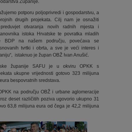
podarstva Županije.
ujemo potporu poljoprivredi i gospodarstvu, a
ojnih drugih projekata. Cilj nam je osnažiti
preduvjet otvaranja novih radnih mjesta i
stanovnika istoka Hrvatske te povratka mladih
raste BDP na našem području, povećava se
novanih tvrtki i obrta, a sve je veći interes i
paniju“, istaknuo je župan OBŽ Ivan Anušić.
njske županije SAFU je u okviru OPKK s
jekata ukupne vrijednosti gotovo 323 milijuna
 eura bespovratnih sredstava.
OPKK na području OBŽ i urbane aglomeracije
roz deset različitih poziva ugovorio ukupno 31
ovo 63,8 milijuna eura od čega je 42,2 milijuna