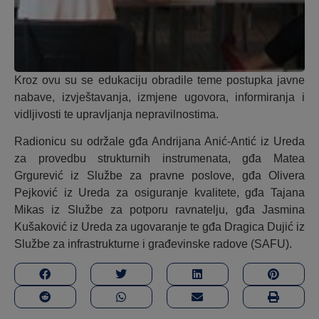
Kroz ovu su se edukaciju obradile teme postupka javne
nabave, izvještavanja, izmjene ugovora, informiranja i
vidljivosti te upravljanja nepravilnostima.
Radionicu su održale gđa Andrijana Anić-Antić iz Ureda
za provedbu strukturnih instrumenata, gđa Matea
Grgurević iz Službe za pravne poslove, gđa Olivera
Pejković iz Ureda za osiguranje kvalitete, gđa Tajana
Mikas iz Službe za potporu ravnatelju, gđa Jasmina
Kušaković iz Ureda za ugovaranje te gđa Dragica Dujić iz
Službe za infrastrukturne i građevinske radove (SAFU).