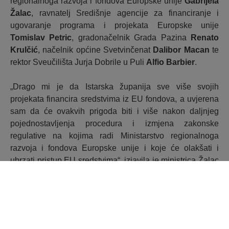
regionalnoga razvoja i fondova Europske unije
Gabrijela
Žalac
, ravnatelj Središnje agencije za financiranje i
ugovaranje programa i projekata Europske unije
Tomislav Petric
, gradonačelnik Grada Pazina
Renato
Krulčić
, načelnik općine Svetvinčenat
Dalibor Macan
te
rektor Sveučilišta Jurja Dobrile u Puli
Alfio Barbier
.
„Drago mi je da Istarska županija sve više svojih
projekata financira sredstvima iz EU fondova, a uvjerena
sam da će ovakvih prigoda biti i više nakon daljnjeg
pojednostavljenja procedura i izmjena zakonske
regulative na kojima radi Ministarstvo regionalnoga
razvoja i fondova Europske unije i koje će olakšati i
ubrzati pristup EU sredstvima“, izjavila je ministrica Žalac
prilikom potpisivanja ugovora.
Projekt „KulTourSpirit – Revitalizacija kulturne baštine
putem Inspirit iskustva“ obuhvatit će nedovoljno
valorizirane zaštićene objekte kulturno-povijesne baštine