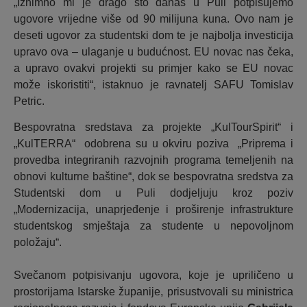
„Iznimno mi je drago što danas u Puli potpisujemo
ugovore vrijedne više od 90 milijuna kuna. Ovo nam je
deseti ugovor za studentski dom te je najbolja investicija
upravo ova – ulaganje u budućnost. EU novac nas čeka,
a upravo ovakvi projekti su primjer kako se EU novac
može iskoristiti“, istaknuo je ravnatelj SAFU Tomislav
Petric.
Bespovratna sredstava za projekte „KulTourSpirit“ i
„KulTERRA“ odobrena su u okviru poziva „Priprema i
provedba integriranih razvojnih programa temeljenih na
obnovi kulturne baštine“, dok se bespovratna sredstva za
Studentski dom u Puli dodjeljuju kroz poziv
„Modernizacija, unaprjeđenje i proširenje infrastrukture
studentskog smještaja za studente u nepovoljnom
položaju“.
Svečanom potpisivanju ugovora, koje je upriličeno u
prostorijama Istarske županije, prisustvovali su ministrica