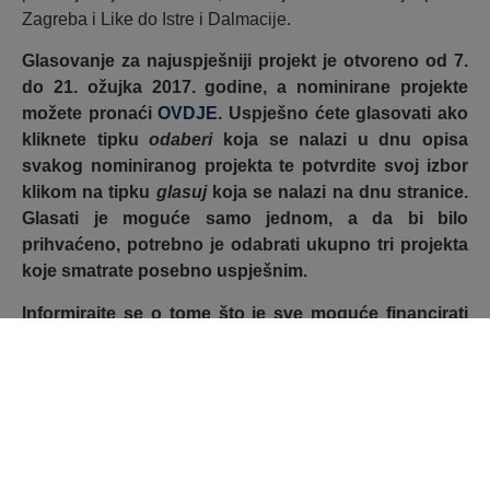
Zagreba i Like do Istre i Dalmacije.
Glasovanje za najuspješniji projekt je otvoreno od 7.
do 21. ožujka 2017. godine, a nominirane projekte
možete pronaći
OVDJE
. Uspješno ćete glasovati ako
kliknete tipku
odaberi
koja se nalazi u dnu opisa
svakog nominiranog projekta te potvrdite svoj izbor
klikom na tipku
glasuj
koja se nalazi na dnu stranice.
Glasati je moguće samo jednom, a da bi bilo
prihvaćeno, potrebno je odabrati ukupno tri projekta
koje smatrate posebno uspješnim.
Informirajte se o tome što je sve moguće financirati
sredstvima Europske unije te nam pomozite u
promociji uspješnih lokalnih EU projekata. Možda
vam ovi primjeri pomognu da i sami dobijete ideju za
projekt te ju prijavite za sredstva iz EU fondova.