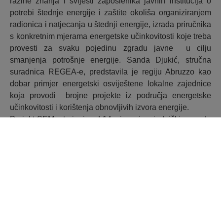
razine znanja i svijesti zaposlenika javnih institucija o
potrebi štednje energije i zaštite okoliša organiziranjem
radionica i natjecanja u štednji energije, izrada priručnika
s konkretnim mjerama energetske učinkovitosti koje treba
provesti za svaku pojedinu zgradu javne u cilju
smanjenja potrošnje energije. Sanda Djukić, stručna
suradnica REGEA-e, predstavila je regiju Abruzzo kao
dobar primjer energetski osviještene lokalne zajednice
koja provodi brojne projekte iz područja energetske
učinkovitosti i korištenja obnovljivih izvora energije.
Projekt SEM u trajanju od 14 mjeseci, zajednički provode
Karlovačka županija, Agenzia Regionale per l‘Edilizia e il
Territorio iz talijanske regije Abruzzo i Grad Karlovac.