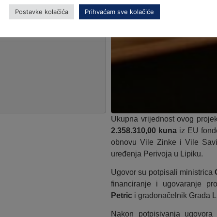
Postavke kolačića
Prihvaćam sve kolačiće
Ukupna vrijednost ovog projek
2.358.310,00 kuna
iz EU fondo
obnovu Vile Zinke i Vile Sav
uređenja Perivoja u Lipiku.
Ugovor su potpisali ministrica
financiranje i ugovaranje p
Petric
i gradonačelnik Grada L
Nakon potpisivanja ugovora 