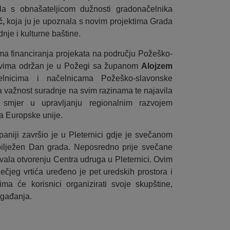
la s obnašateljicom dužnosti gradonačelnika
ć,
koja ju je upoznala s novim projektima Grada
nje i kulturne baštine.
a financiranja projekata na području Požeško-
tvima održan je u Požegi sa županom
Alojzem
lnicima i načelnicama Požeško-slavonske
la važnost suradnje na svim razinama te najavila
i smjer u upravljanju regionalnim razvojem
a Europske unije.
aniji završio je u Pleternici gdje je svečanom
ilježen Dan grada. Neposredno prije svečane
ovala otvorenju Centra udruga u Pleternici. Ovim
ečjeg vrtića uređeno je pet uredskih prostora i
ma će korisnici organizirati svoje skupštine,
ogađanja.