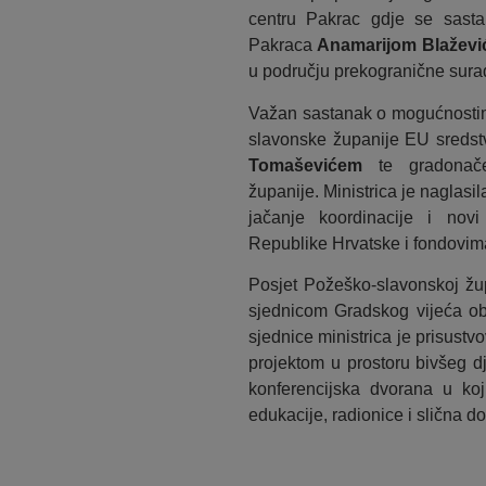
centru Pakrac gdje se sasta
Pakraca
Anamarijom Blaževi
u području prekogranične surad
Važan sastanak o mogućnostim
slavonske županije EU sreds
Tomaševićem
te gradonače
županije. Ministrica je naglasi
jačanje koordinacije i nov
Republike Hrvatske i fondovim
Posjet Požeško-slavonskoj žup
sjednicom Gradskog vijeća ob
sjednice ministrica je prisustv
projektom u prostoru bivšeg dj
konferencijska dvorana u koji
edukacije, radionice i slična d