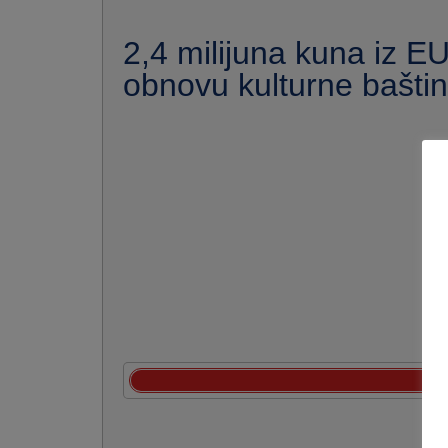
2,4 milijuna kuna iz E
obnovu kulturne baštin