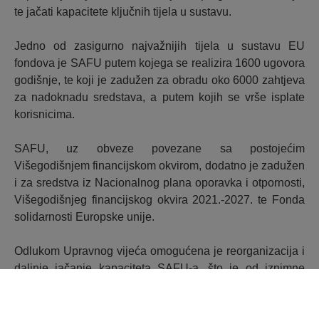
te jačati kapacitete ključnih tijela u sustavu.
Jedno od zasigurno najvažnijih tijela u sustavu EU
fondova je SAFU putem kojega se realizira 1600 ugovora
godišnje, te koji je zadužen za obradu oko 6000 zahtjeva
za nadoknadu sredstava, a putem kojih se vrše isplate
korisnicima.
SAFU, uz obveze povezane sa postojećim
Višegodišnjem financijskom okvirom, dodatno je zadužen
i za sredstva iz Nacionalnog plana oporavka i otpornosti,
Višegodišnjeg financijskog okvira 2021.-2027. te Fonda
solidarnosti Europske unije.
Odlukom Upravnog vijeća omogućena je reorganizacija i
daljnje jačanje kapaciteta SAFU-a, što je od iznimne
važnosti za buduću apsorpciju fondova EU.