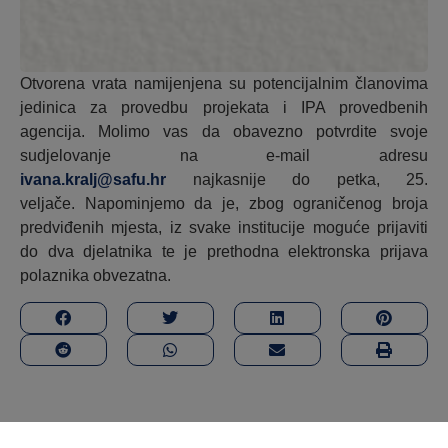
Otvorena vrata namijenjena su potencijalnim članovima
jedinica za provedbu projekata i IPA provedbenih
agencija. Molimo vas da obavezno potvrdite svoje
sudjelovanje na e-mail adresu
ivana.kralj@safu.hr
najkasnije do petka, 25.
veljače. Napominjemo da je, zbog ograničenog broja
predviđenih mjesta, iz svake institucije moguće prijaviti
do dva djelatnika te je prethodna elektronska prijava
polaznika obvezatna.