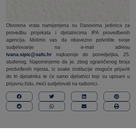
Otvorena vrata namijenjena su članovima jedinica za
provedbu projekata i djelatnicima IPA provedbenih
agencija. Molimo vas da obavezno potvrdite svoje
sudjelovanje na e-mail adresu
ivana.sipic@safu.hr
najkasnije do ponedjeljka, 25.
studenog. Napominjemo da je, zbog ograničenog broja
predviđenih mjesta, iz svake institucije moguće prijaviti
do tri djelatnika te će samo djelatnici koji su upisani u
prijavnu listu, moći sudjelovati na radionici.