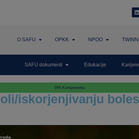
O SAFU
OPKK
NPOO
TWINN
SAFU dokumenti
Edukacije
Karijere
IPA Komponenta
i/iskorjenjivanju bolest