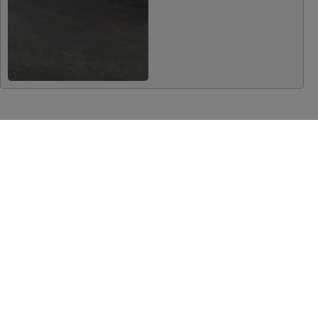
Ulica grada Vukovara 284 (ulaz
C), 10000 Zagreb
Izrad