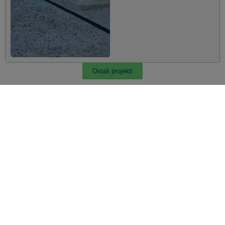
Ostali projekti
TEL: +385 1 6042 400
FAX: +385 1 6042 599
INFO@SAFU.HR
a internetske stranice sufinancirana je sredstvima tehničke pomoći Operativnog pr
„Konkurentnost i kohezija“ iz Europskog fonda za regionalni razvoj.