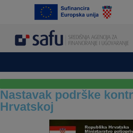
Nastavak podrške kontrol
Hrvatskoj