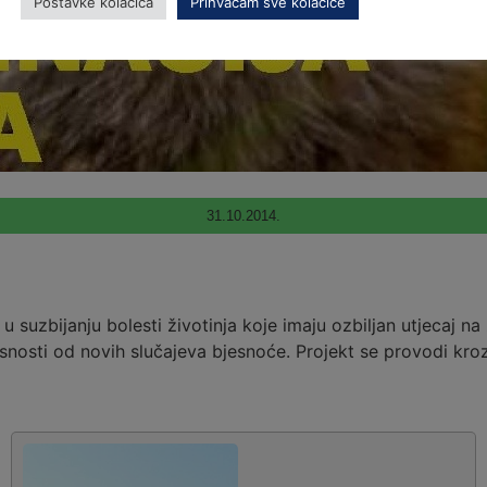
Postavke kolačića
Prihvaćam sve kolačiće
31.10.2014.
 suzbijanju bolesti životinja koje imaju ozbiljan utjecaj na
opasnosti od novih slučajeva bjesnoće. Projekt se provodi k