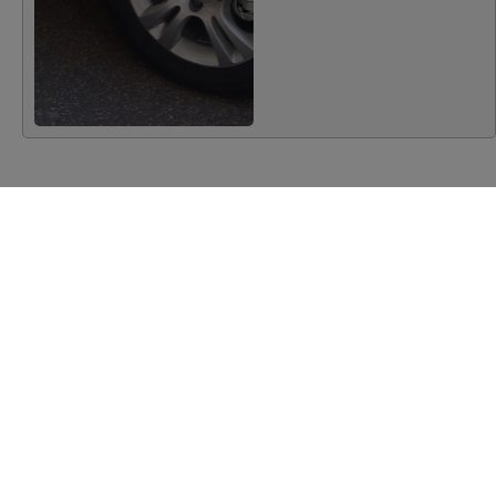
Pretpristupni fondovi
Revizija
Prijava nepravilnosti
Pravni kutak
ograma