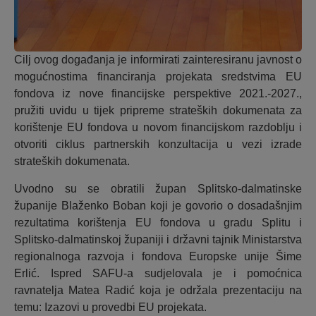
Cilj ovog događanja je informirati zainteresiranu javnost o
mogućnostima financiranja projekata sredstvima EU
fondova iz nove financijske perspektive 2021.-2027.,
pružiti uvidu u tijek pripreme strateških dokumenata za
korištenje EU fondova u novom financijskom razdoblju i
otvoriti ciklus partnerskih konzultacija u vezi izrade
strateških dokumenata.
Uvodno su se obratili župan Splitsko-dalmatinske
županije Blaženko Boban koji je govorio o dosadašnjim
rezultatima korištenja EU fondova u gradu Splitu i
Splitsko-dalmatinskoj županiji i državni tajnik Ministarstva
regionalnoga razvoja i fondova Europske unije Šime
Erlić. Ispred SAFU-a sudjelovala je i pomoćnica
ravnatelja Matea Radić koja je održala prezentaciju na
temu: Izazovi u provedbi EU projekata.