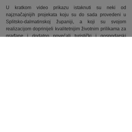
U kratkom video prikazu istaknuti su neki od
najznačajnijih projekata koju su do sada provedeni u
Splitsko-dalmatinskoj županiji, a koji su svojom
realizacijom doprinijeli kvalitetnijim životnim prilikama za
građane i dodatno povećali turistički i gospodarski
potencijal ovog kraja.
Na području Splitsko-dalmatinske županije SAFU je s
korisnicima dosad ugovorio ukupno 88 projekata
vrijednih preko 2,3 milijarde kuna, od čega je 1,7 milijardi
kuna bespovratnih sredstava.