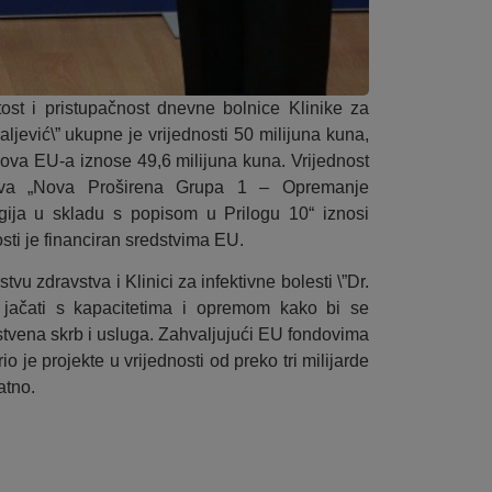
ost i pristupačnost dnevne bolnice Klinike za
haljević\” ukupne je vrijednosti 50 milijuna kuna,
dova EU-a iznose 49,6 milijuna kuna. Vrijednost
vstva „Nova Proširena Grupa 1 – Opremanje
rgija u skladu s popisom u Prilogu 10“ iznosi
sti je financiran sredstvima EU.
vu zdravstva i Klinici za infektivne bolesti \”Dr.
 jačati s kapacitetima i opremom kako bi se
vstvena skrb i usluga. Zahvaljujući EU fondovima
io je projekte u vrijednosti od preko tri milijarde
atno.