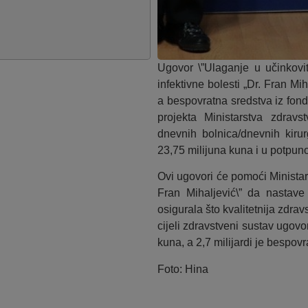
Ugovor \”Ulaganje u učinkovit
infektivne bolesti „Dr. Fran Mi
a bespovratna sredstva iz fon
projekta Ministarstva zdra
dnevnih bolnica/dnevnih kiru
23,75 milijuna kuna i u potpuno
Ovi ugovori će pomoći Ministarst
Fran Mihaljević\” da nastave
osigurala što kvalitetnija zdra
cijeli zdravstveni sustav ugovor
kuna, a 2,7 milijardi je bespovr
Foto: Hina