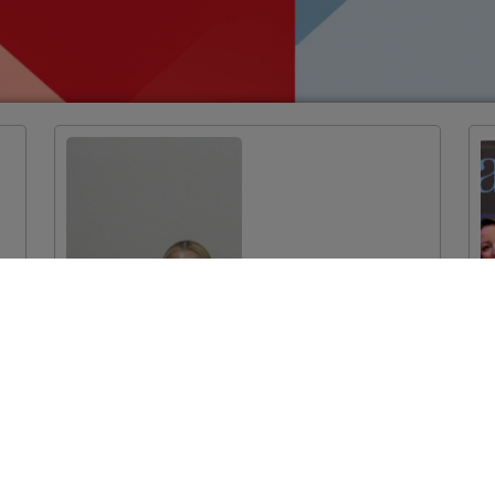
Dodijeljeni ugovori
za projekte
očuvanja prirodne
baštine vrijedni
više od 7 milijuna
eura
VIŠE