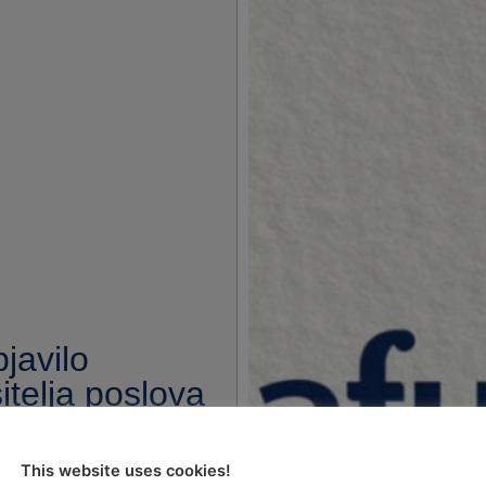
javilo
itelja poslova
ičkog
A Programa
This website uses cookies!