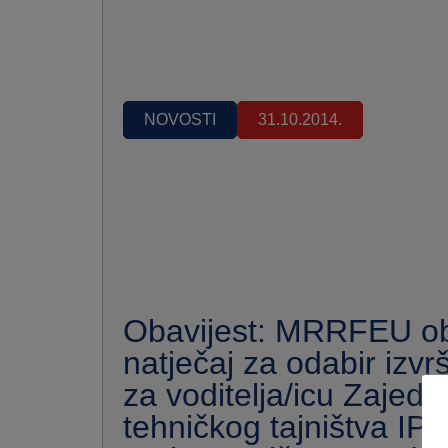
NOVOSTI
31.10.2014.
Obavijest: MRRFEU ob
natječaj za odabir izvrš
za voditelja/icu Zajedn
tehničkog tajništva IP