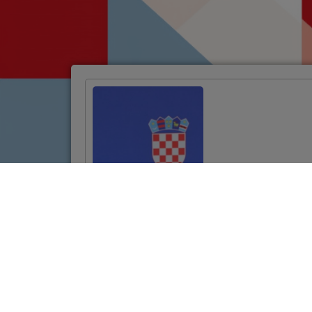
Potpisan ugovor za
projekt
revitalizacije
povijesne jezgre
Požege vrijedan
10,7 milijuna eura
VIŠE