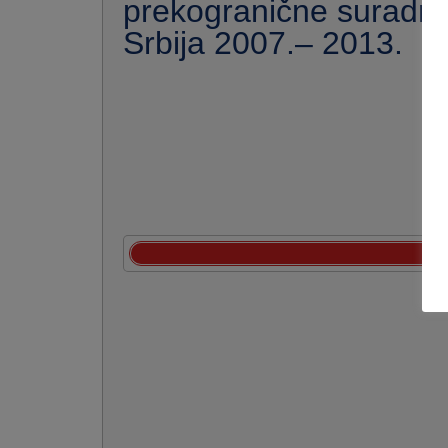
prekogranične suradnj
Srbija 2007.– 2013.