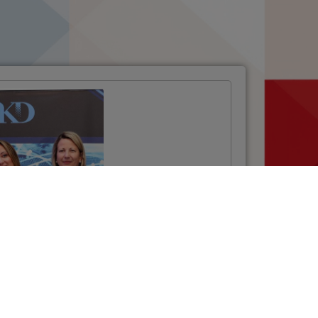
Projektom NSCP
uspostavljen
sustav za
elektroničku
razmjenu podataka
u cestovnom
prijevozu
VIŠE