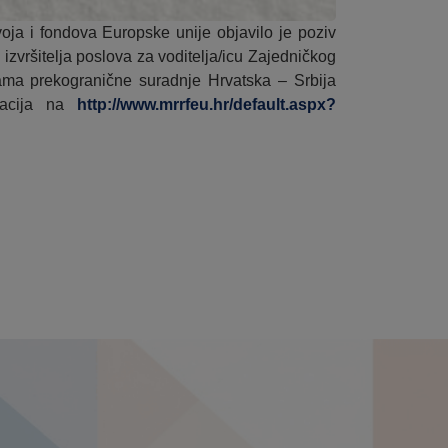
voja i fondova Europske unije objavilo je poziv
 izvršitelja poslova za voditelja/icu Zajedničkog
rama prekogranične suradnje Hrvatska – Srbija
macija na
http://www.mrrfeu.hr/default.aspx?