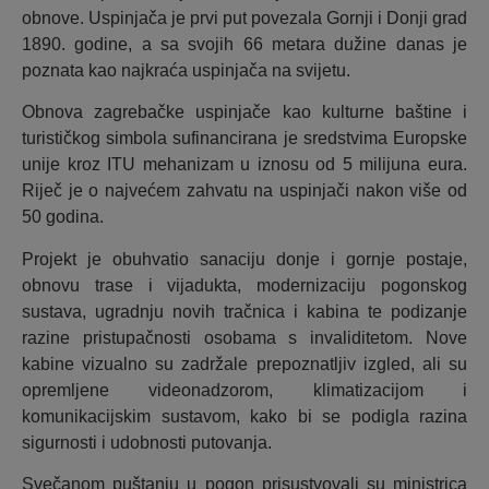
obnove. Uspinjača je prvi put povezala Gornji i Donji grad
1890. godine, a sa svojih 66 metara dužine danas je
poznata kao najkraća uspinjača na svijetu.
Obnova zagrebačke uspinjače kao kulturne baštine i
turističkog simbola sufinancirana je sredstvima Europske
unije kroz ITU mehanizam u iznosu od 5 milijuna eura.
Riječ je o najvećem zahvatu na uspinjači nakon više od
50 godina.
Projekt je obuhvatio sanaciju donje i gornje postaje,
obnovu trase i vijadukta, modernizaciju pogonskog
sustava, ugradnju novih tračnica i kabina te podizanje
razine pristupačnosti osobama s invaliditetom. Nove
kabine vizualno su zadržale prepoznatljiv izgled, ali su
opremljene videonadzorom, klimatizacijom i
komunikacijskim sustavom, kako bi se podigla razina
sigurnosti i udobnosti putovanja.
Svečanom puštanju u pogon prisustvovali su ministrica