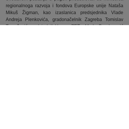
regionalnoga razvoja i fondova Europske unije Nataša
Mikuš Žigman, kao izaslanica predsjednika Vlade
Andreja Plenkovića, gradonačelnik Zagreba Tomislav
Tomašević, predsjednik Uprave ZET-a Marko Bogdanović
te pomoćnica ravnatelja SAFU-a Marija Bezina.
Ministrica Mikuš Žigman čestitala je svima uključenima u
pripremu i provedbu projekta te istaknula kako je iz ovog
posebnog mehanizma ulaganja u gradove za urbanu
aglomeraciju Zagreb osigurano čak 80,5 milijuna eura.
Izvor: razvoj.gov.hr
Foto: Hina/razvoj.gov.hr