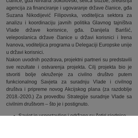
članice, gđa Nirvana Sokolovski, šefica službe, Središnja
agencija za financiranje i ugovaranje države članice, gđa
Suzana Nikodijević Filipovska, voditeljica sektora za
analizu i koordinaciju javnih politika Glavnog tajništva
Vlade države korisnice, gđa. Danijela Barišić,
veleposlanica države članice u državi korisnici i Irena
Ivanova, voditeljica programa u Delegaciji Europske unije
u državi korisnici.
Nakon uvodnih pozdrava, projektni partneri su predstavili
sve rezultate i ostvarenja projekta. Cilj projekta bio je
stvoriti bolje okruženje za civilno društvo putem
funkcionalnog Savjeta za suradnju Vlade i civilnog
društva i pripreme novog Akcijskog plana (za razdoblje
2018.-2020.) Za provedbu Strategije suradnje Vlade sa
civilnim društvom – što je i postignuto.
Savjet je uspostavljen i održane su četiri sjednice
izrađena je nova Strategija i Akcijski plan kroz
inkluzivni proces javnog savjetovanja i očekuje