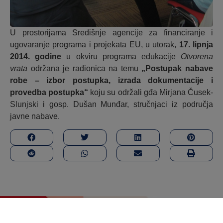
U prostorijama Središnje agencije za financiranje i
ugovaranje programa i projekata EU, u utorak,
17. lipnja
2014. godine
u okviru programa edukacije
Otvorena
vrata
održana je radionica na temu
„
Postupak nabave
robe – izbor postupka, izrada dokumentacije i
provedba postupka
“
koju su održali gđa Mirjana Čusek-
Slunjski i gosp. Dušan Munđar, stručnjaci iz područja
javne nabave.