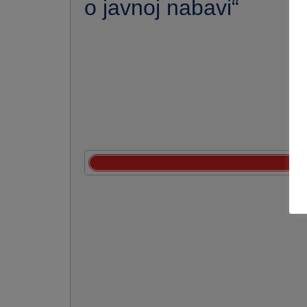
o javnoj nabavi“