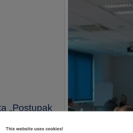
ta „Postupak
 različitih
du sa Zakonom
This website uses cookies!