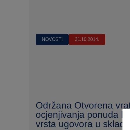
NOVOSTI
31.10.2014.
Održana Otvorena vra
ocjenjivanja ponuda kod
vrsta ugovora u skla