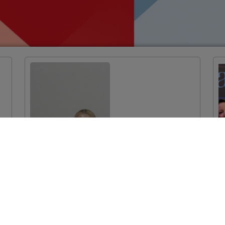
Dodijeljeni ugovori
za projekte
očuvanja prirodne
baštine vrijedni
više od 7 milijuna
eura
VIŠE