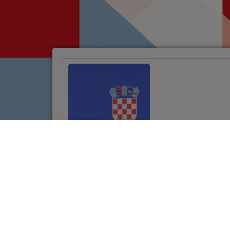
Potpisan ugovor za
projekt
revitalizacije
povijesne jezgre
Požege vrijedan
10,7 milijuna eura
VIŠE