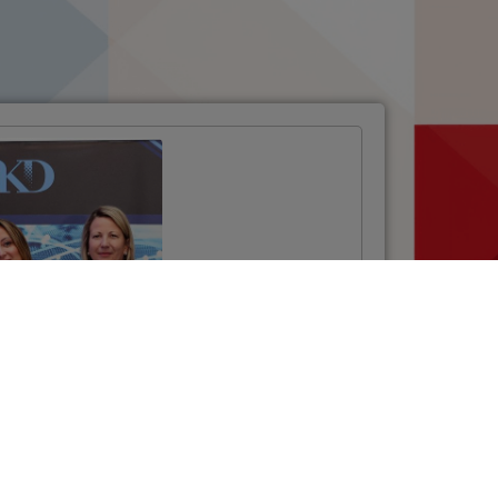
Projektom NSCP
uspostavljen
sustav za
elektroničku
razmjenu podataka
u cestovnom
prijevozu
VIŠE