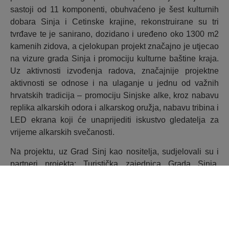
sastoji od 11 komponenti, obuhvaćeno je šest kulturnih
dobara Sinja i Cetinske krajine, rekonstruirane su tri
tvrđave te je sanirano, dozidano i uređeno oko 1300 m2
kamenih zidova, a cjelokupan projekt značajno je utjecao
na vizure grada Sinja i promociju kulturne baštine kraja.
Uz aktivnosti izvođenja radova, značajnije projektne
aktivnosti se odnose i na ulaganje u jednu od važnih
hrvatskih tradicija – promociju Sinjske alke, kroz nabavu
replika alkarskih odora i alkarskog oružja, nabavu tribina i
LED ekrana koji će unaprijediti iskustvo gledatelja za
vrijeme alkarskih svečanosti.
Na projektu, uz Grad Sinj kao nositelja, sudjelovali su i
partneri projekta: Turistička zajednica Grada Sinja,
Viteško alkarsko društvo Sinj, Muzej Cetinske krajine
Sinj, Javna ustanova RERA S.D. te Obrt za proizvodnju
FLORAMI. Ukupna vrijednost projekta iznosi
71.637.539,30 kuna, dok bespovratna sredstva iznose
54.869.560,49 kuna.