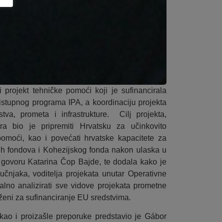
i projekt tehničke pomoći koji je sufinancirala
ristupnog programa IPA, a koordinaciju projekta
tva, prometa i infrastrukture. Cilj projekta,
ra bio je pripremiti Hrvatsku za učinkovito
pomoći, kao i povećati hrvatske kapacitete za
rnih fondova i Kohezijskog fonda nakon ulaska u
 govoru Katarina Čop Bajde, te dodala kako je
ručnjaka, voditelja projekata unutar Operativne
talno analizirati sve vidove projekata prometne
loženi za sufinanciranje EU sredstvima.
, kao i proizašle preporuke predstavio je Gábor