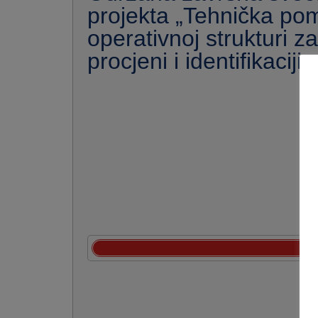
projekta „Tehnička po
operativnoj strukturi z
procjeni i identifikaciji