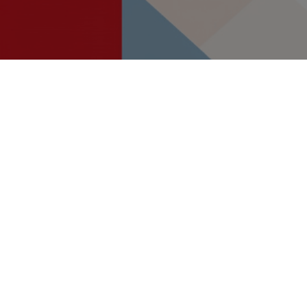
Potpisan ugovor za
projekt
revitalizacije