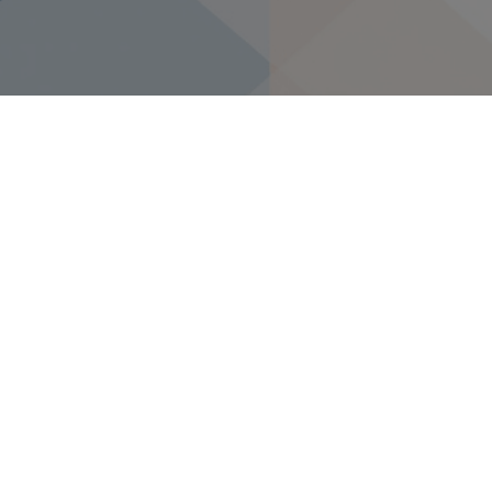
Projektom NSCP
uspostavljen
sustav za
elektroničku