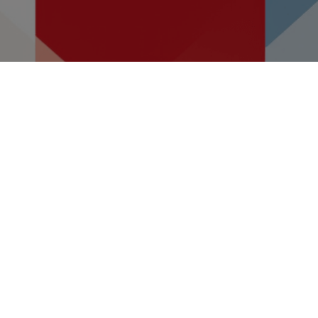
Dodijeljeni ugovori
za projekte
očuvanja prirodne