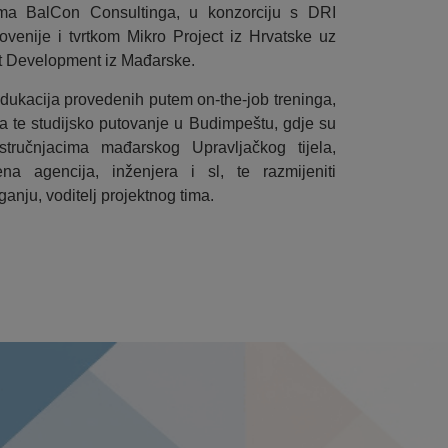
tima BalCon Consultinga, u konzorciju s DRI
venije i tvrtkom Mikro Project iz Hrvatske uz
t Development iz Mađarske.
edukacija provedenih putem on-the-job treninga,
a te studijsko putovanje u Budimpeštu, gdje su
stručnjacima mađarskog Upravljačkog tijela,
ena agencija, inženjera i sl, te razmijeniti
ganju, voditelj projektnog tima.