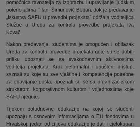
pomoćnica ravnatelja za izobrazbu i upravljanje ljudskim
potencijalima Tifani Šimunović Boban, dok je predavanje
„Iskustva SAFU u provedbi projekata“ održala voditeljica
Službe u Uredu za kontrolu provedbe projekata Iva
Kovač.
Nakon predavanja, studentima je omogućen i obilazak
Ureda za kontrolu provedbe projekata gdje su se dobili
priliku upoznati se sa svakodnevnim aktivnostima
voditelja projekata. Kroz neformalni i opušteni pristup,
saznali su koje su sve vještine i kompetencije potrebne
za obavljanje posla, upoznali su se sa organizacijskom
strukturom, korporativnom kulturom i vrijednostima koje
SAFU njeguje.
Tijekom poludnevne edukacije na kojoj se studenti
upoznaju s osnovnim informacijama o EU fondovima u
Hrvatskoj, jedan od ciljeva edukacije je dati i cjelokupan
pregled EU fondova i iskustva djelatnika SAFU-a
provedbom, ali i konkretnim savjetima za zapošljavanje u