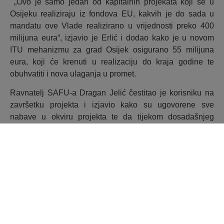
„Ovo je samo jedan od kapitalnih projekata koji se u
Osijeku realiziraju iz fondova EU, kakvih je do sada u
mandatu ove Vlade realizirano u vrijednosti preko 400
milijuna eura“, izjavio je Erlić i dodao kako je u novom
ITU mehanizmu za grad Osijek osigurano 55 milijuna
eura, koji će krenuti u realizaciju do kraja godine te
obuhvatiti i nova ulaganja u promet.
Ravnatelj SAFU-a Dragan Jelić čestitao je korisniku na
završetku projekta i izjavio kako su ugovorene sve
nabave u okviru projekta te da tijekom dosadašnjeg
praćenja provedbe projekta nema utvrđenih
neprihvatljivih troškova.
„Ovaj projekt je primjer kako treba provoditi EU projekte
na pravi način. Grad Osijek i OBŽ to pokazuju i na drugim
projektima jer samo SAFU na području grada Osijeka s
korisnicima je ugovorio gotovo 200 milijuna eura vrijednih
projekata, a na području OBŽ preko 320 milijuna eura“,
rekao je Jelić i poručio kako se raduje budućoj suradnji i