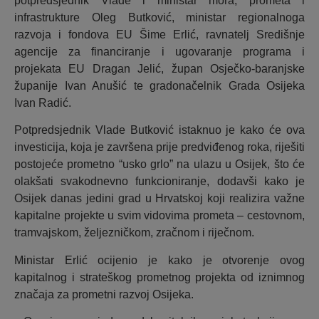
potpredsjednik Vlade i ministar mora, prometa i
infrastrukture Oleg Butković, ministar regionalnoga
razvoja i fondova EU Šime Erlić, ravnatelj Središnje
agencije za financiranje i ugovaranje programa i
projekata EU Dragan Jelić, župan Osječko-baranjske
županije Ivan Anušić te gradonačelnik Grada Osijeka
Ivan Radić.
Potpredsjednik Vlade Butković istaknuo je kako će ova
investicija, koja je završena prije predviđenog roka, riješiti
postojeće prometno “usko grlo” na ulazu u Osijek, što će
olakšati svakodnevno funkcioniranje, dodavši kako je
Osijek danas jedini grad u Hrvatskoj koji realizira važne
kapitalne projekte u svim vidovima prometa – cestovnom,
tramvajskom, željezničkom, zračnom i riječnom.
Ministar Erlić ocijenio je kako je otvorenje ovog
kapitalnog i strateškog prometnog projekta od iznimnog
značaja za prometni razvoj Osijeka.