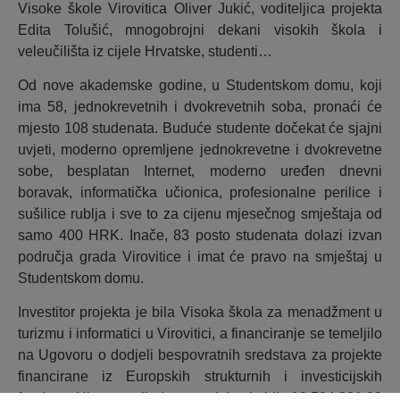
Visoke škole Virovitica Oliver Jukić, voditeljica projekta
Edita Tolušić, mnogobrojni dekani visokih škola i
veleučilišta iz cijele Hrvatske, studenti…
Od nove akademske godine, u Studentskom domu, koji
ima 58, jednokrevetnih i dvokrevetnih soba, pronaći će
mjesto 108 studenata. Buduće studente dočekat će sjajni
uvjeti, moderno opremljene jednokrevetne i dvokrevetne
sobe, besplatan Internet, moderno uređen dnevni
boravak, informatička učionica, profesionalne perilice i
sušilice rublja i sve to za cijenu mjesečnog smještaja od
samo 400 HRK. Inače, 83 posto studenata dolazi izvan
područja grada Virovitice i imat će pravo na smještaj u
Studentskom domu.
Investitor projekta je bila Visoka škola za menadžment u
turizmu i informatici u Virovitici, a financiranje se temeljilo
na Ugovoru o dodjeli bespovratnih sredstava za projekte
financirane iz Europskih strukturnih i investicijskih
fondova. Ukupna vrijednost projekta je bila 18.524.301,88