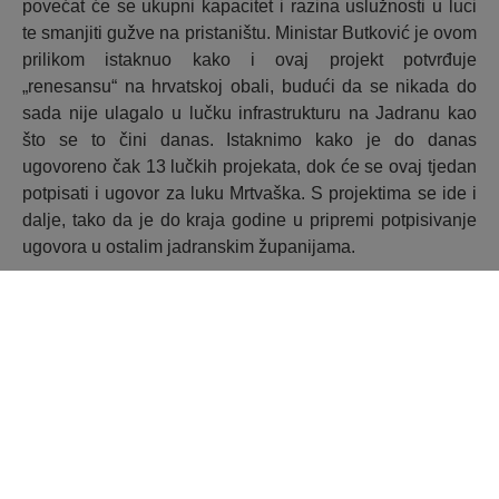
povećat će se ukupni kapacitet i razina uslužnosti u luci
te smanjiti gužve na pristaništu. Ministar Butković je ovom
prilikom istaknuo kako i ovaj projekt potvrđuje
„renesansu“ na hrvatskoj obali, budući da se nikada do
sada nije ulagalo u lučku infrastrukturu na Jadranu kao
što se to čini danas. Istaknimo kako je do danas
ugovoreno čak 13 lučkih projekata, dok će se ovaj tjedan
potpisati i ugovor za luku Mrtvaška. S projektima se ide i
dalje, tako da je do kraja godine u pripremi potpisivanje
ugovora u ostalim jadranskim županijama.
Izvor:
https://mmpi.gov.hr/